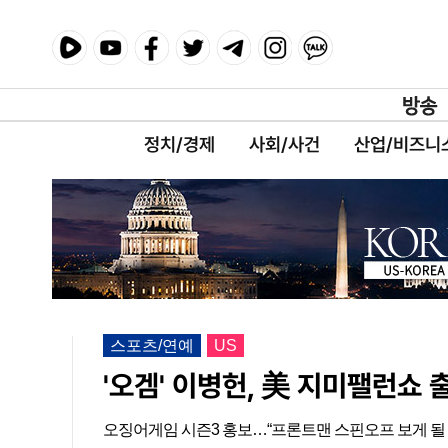
정치/경제
사회/사건
산업/비즈니
스포츠/연예
US
'오겜' 이병헌, 美 지미팰런쇼 
오징어게임 시즌3 홍보…“프론트맨 스핀오프 보게 될 