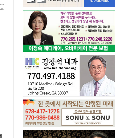
com
에