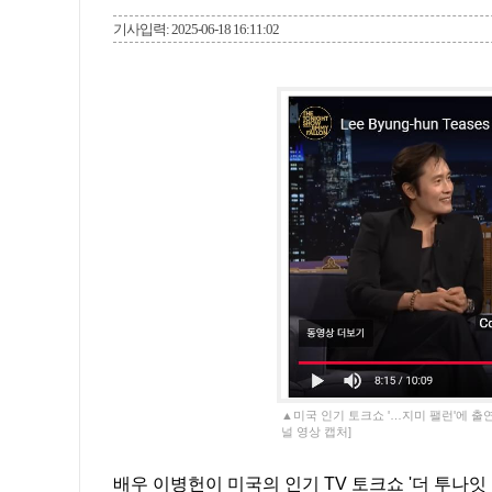
기사입력: 2025-06-18 16:11:02
▲미국 인기 토크쇼 '…지미 팰런'에 출연한 이병헌
널 영상 캡처]
배우 이병헌이 미국의 인기 TV 토크쇼 '더 투나잇 쇼 스타링 