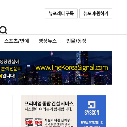
스포츠/연예
영상뉴스
인물/동정