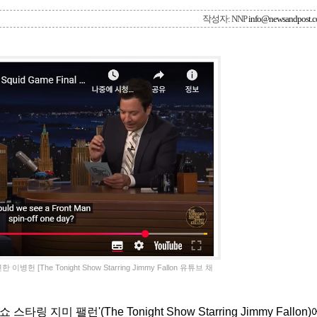
작성자: NNP
info@newsandpost.
 [The Tonight Show Starring Jimmy Fallon 유튜브 채
지미 팰런'(The Tonight Show Starring Jimmy Fallon)