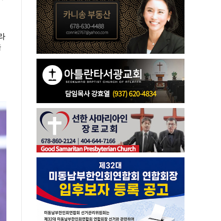
리
라
을