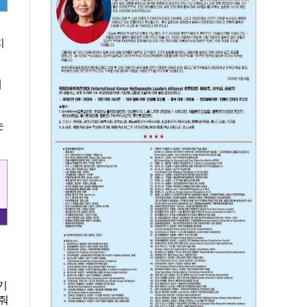
지
대
는
기
려줘