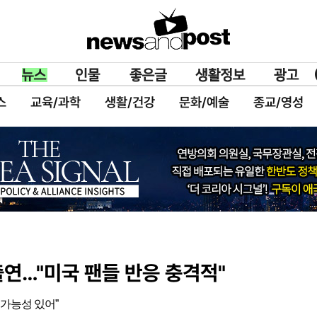
스
교육/과학
생활/건강
문화/예술
종교/영성
출연…"미국 팬들 반응 충격적"
가능성 있어”