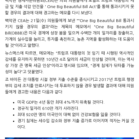
백악관 경제자문위원회(CEA)는 의회 의원들에게 도널드 트럼프 대통령의 세
금 및 지출 삭감 안건을 ' One Big Beautiful Bill Act'를 통해 통과시키지 못
할 경우의 결과에 대해 경고하는 메모를 다시 보냈다.
백악관 CEA는 21일(수) 의원들에게 보낸 ""One Big Beautiful Bill 통과시
키지 않을 경우의 결과"라는 제목의 메모에서 "One Big Beautiful
Bill(OBBB)은 미국 경제에 성장 붐을 일으켜 수백만 개의 일자리를 창출하고,
가계의 실수입을 늘리고, 투자를 촉진하고, 농촌 지역을 활성화하는 데 도움이
될 것"이라고 말했다.
뉴스맥스에 따르면, 메모에는 "트럼프 대통령의 첫 임기 때 시행된 역사적인
감세를 유지하지 못하면 10년간 4조 달러의 세금이 인상될 것이며, 이는 역사
상 가장 큰 명목 세금 인상"이라고 명시돼 있으며, "경제 침체가 뒤따를 가능
성이 높다"고 덧붙였다.
조 바이든 전 대통령 시절 정부 지출 수준을 종식시키고 2017년 트럼프 행정
부의 감세 조치를 만료시키는 데 투표하지 않을 경우 발생할 결과에 대해 의원
들에게 경고한 내용은 다음과 같다:
미국 GDP는 4년 동안 최대 4%까지 위축될 것이다.
정규직 일자리 610만 개가 사라진다.
최대 920만 명의 미국인이 대책 없이 건강보험을 잃을 것이다.
경기 침체는 세수입 감소와 정부 지출 증가로 이어지며 적자는 커질 것
이다.