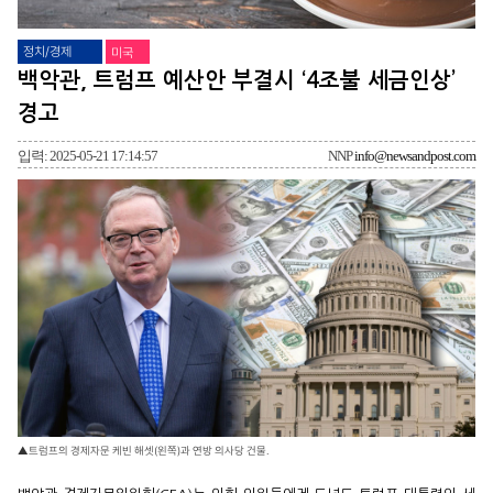
정치/경제
미국
백악관, 트럼프 예산안 부결시 ‘4조불 세금인상’
경고
입력: 2025-05-21 17:14:57
NNP
info@newsandpost.com
▲트럼프의 경제자문 케빈 해셋(왼쪽)과 연방 의사당 건물.