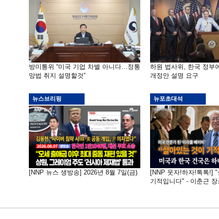
방미통위 “미국 기업 차별 아니다…정통
하원 법사위, 한국 정
망법 취지 설명할것”
개정안 설명 요구
뉴스브리핑
뉴포초대석
[NNP 뉴스 생방송] 2026년 8월 7일(금)
[NNP 웃자!하자!톡톡!]
기적입니다" - 이춘근 장