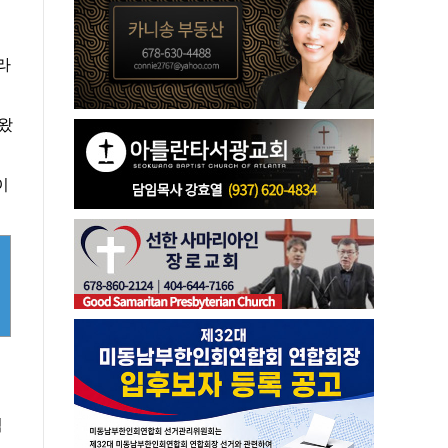
라
해왔
이
드
점