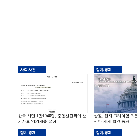
사회/사건
정치/경제
한국 시민 1만1040명, 중앙선관위에 선
상원, 린지 그레이엄 의
거자료 임의제출 요청
시아 제재 법안 통과
정치/경제
정치/경제