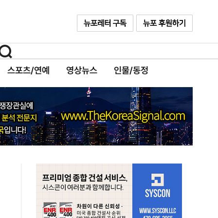
스포츠/연예
영상뉴스
인물/동정