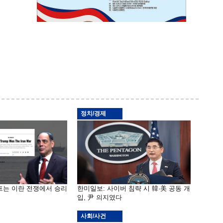
정치/경제
프는 이란 전쟁에서 승리
한미일보: 사이버 침략 시 韓·美 공동 개
입, 尹 의지였다
사회/사건