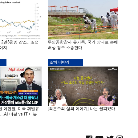
밖 2만3천명 감소…실업
무안공항참사 유가족, 국가 상대로 손해
떨어져
배상 청구 소송한다
삶의 이야기
널:이현철] 미국 휘발유
[최은주의 삶의 이야기] 나는 꼴찌였다
AI 버블 vs IT 버블