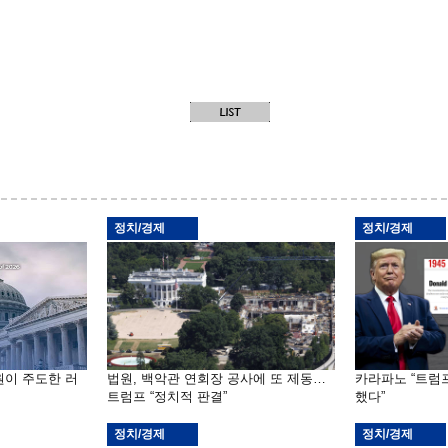
정치/경제
정치/경제
원이 주도한 러
법원, 백악관 연회장 공사에 또 제동…
카라파노 “트럼
트럼프 “정치적 판결”
했다”
정치/경제
정치/경제