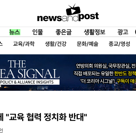
스
교육/과학
생활/건강
문화/예술
종교/영성
 "교육 협력 정치화 반대"
인