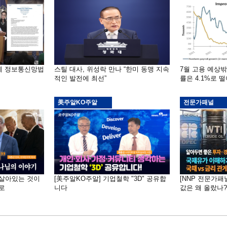
부에 정보통신망법
스틸 대사, 위성락 만나 “한미 동맹 지속
7월 고용 예상
적인 발전에 최선”
률은 4.1%로 
美주알KO주알
전문가패널
 "살아있는 것이
[美주알KO주알] 기업철학 "3D" 공유합
[NNP 전문가패
로
니다
값은 왜 올랐나?…