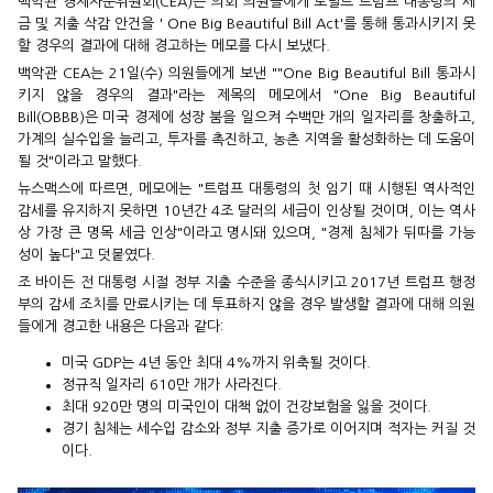
백악관 경제자문위원회(CEA)는 의회 의원들에게 도널드 트럼프 대통령의 세
금 및 지출 삭감 안건을 ' One Big Beautiful Bill Act'를 통해 통과시키지 못
할 경우의 결과에 대해 경고하는 메모를 다시 보냈다.
백악관 CEA는 21일(수) 의원들에게 보낸 ""One Big Beautiful Bill 통과시
키지 않을 경우의 결과"라는 제목의 메모에서 "One Big Beautiful
Bill(OBBB)은 미국 경제에 성장 붐을 일으켜 수백만 개의 일자리를 창출하고,
가계의 실수입을 늘리고, 투자를 촉진하고, 농촌 지역을 활성화하는 데 도움이
될 것"이라고 말했다.
뉴스맥스에 따르면, 메모에는 "트럼프 대통령의 첫 임기 때 시행된 역사적인
감세를 유지하지 못하면 10년간 4조 달러의 세금이 인상될 것이며, 이는 역사
상 가장 큰 명목 세금 인상"이라고 명시돼 있으며, "경제 침체가 뒤따를 가능
성이 높다"고 덧붙였다.
조 바이든 전 대통령 시절 정부 지출 수준을 종식시키고 2017년 트럼프 행정
부의 감세 조치를 만료시키는 데 투표하지 않을 경우 발생할 결과에 대해 의원
들에게 경고한 내용은 다음과 같다:
미국 GDP는 4년 동안 최대 4%까지 위축될 것이다.
정규직 일자리 610만 개가 사라진다.
최대 920만 명의 미국인이 대책 없이 건강보험을 잃을 것이다.
경기 침체는 세수입 감소와 정부 지출 증가로 이어지며 적자는 커질 것
이다.