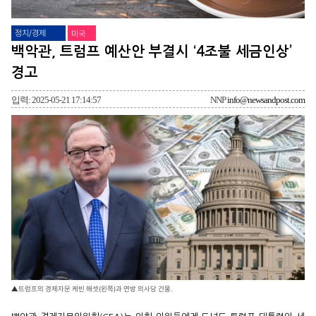
정치/경제
미국
백악관, 트럼프 예산안 부결시 ‘4조불 세금인상’
경고
입력: 2025-05-21 17:14:57
NNP
info@newsandpost.com
▲트럼프의 경제자문 케빈 해셋(왼쪽)과 연방 의사당 건물.