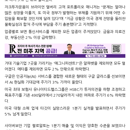
자크투자운용의 브라이언 멀버리 고객 포트폴리오 매니저는 "문제는 얼마나
많은 성장을 이룰지, 또 미국 정부가 발행하는 부채를 지원하기 위해 어떤 수
입원을 확보할 것인지에 달려 있다"며 "지금 상황은 미국 경제 전망을 둘러싼
불확실성과 합쳐 주식에 부담을 주기 충분했다"고 지적했다.
업종별로 보면 통신서비스를 제외한 모든 업종이 주저앉았다. 금융과 의료건
강, 부동산은 2% 이상 급락했다.
거대 기술기업 7곳을 가리키는 '매그니피센트7'은 알파벳을 제외하면 모두 떨
어졌다. 메타를 제외하면 모두 2% 안팎으로 하락했다.
구글은 인공지능(AI) 서비스를 결합한 새로운 형태의 구글 글라스를 선보이면
서 AI 현실화 기대감에 주가가 3% 가까이 올랐다.
미국 최대 보험사 유나이티드헬스그룹은 HSBC가 투자의견을 하향 조정하고
목표주가를 기존 490달러에서 270달러까지 내린 여파로 주가가 6% 하락했
다.
미국 대형 소매 업체 타깃이 실망스러운 1분기 실적을 발표하면서 주가가
5% 넘게 밀렸다.
사이버보안 기업 팔로알토는 1분기 매출 및 이익은 양호한 수준을 보였으나