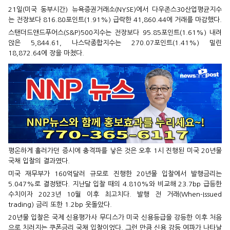
21일(미국 동부시간) 뉴욕증권거래소(NYSE)에서 다우존스30산업평균지수
는 전장보다 816.80포인트(1.91%) 급락한 41,860.44에 거래를 마감했다.
스탠더드앤드푸어스(S&P)500지수는 전장보다 95.85포인트(1.61%) 내려
앉은 5,844.61, 나스닥종합지수는 270.07포인트(1.41%) 밀린
18,872.64에 장을 마쳤다.
평온하게 흘러가던 증시에 충격파를 낳은 것은 오후 1시 진행된 미국 20년물
국채 입찰의 결과였다.
미국 재무부가 160억달러 규모로 진행한 20년물 입찰에서 발행금리는
5.047%로 결정됐다. 지난달 입찰 때의 4.810%와 비교해 23.7bp 급등한
수치이자 2023년 10월 이후 최고치다. 발행 전 거래(When-Issued
trading) 금리 또한 1.2bp 웃돌았다.
20년물 입찰은 국제 신용평가사 무디스가 미국 신용등급을 강등한 이후 처음
으로 치러지는 쿠폰금리 국채 입찰이었다. 그런 만큼 신용 강등 여파가 나타날