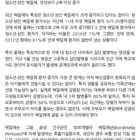
청소년·성인 백일해, 작년보다 2배 이상 증가
최근 백일해의 특징은 청소년·성인 백일해가 크게 증가하고 있다는 점이다. 청
소년·성인 백일해 환자수는 지난해 11세 이상 백일해 환자 수가 35명이었던
것에 비해 올해는 76명으로 2배 이상 크게 증가했다.3 전체 백일해 환자에서
청소년·성인 환자가 차지하는 비율은 2010년 7%에 그쳤던 것에 반해,
2012년 현재는 61%로 전체 백일해 환자의 절반이 넘는 상황이다.
특히 올해는 특징적으로 한 지역 내 청소년 사이에서 집단 발병하는 양상을 보
였다. 지난 5월 전남 영암군 고등학교 집단발병을 시작으로 인근 지역 학교에
서도 연이어 유사환자가 발생해 관계당국에 비상이 걸리기도 했다.
청소년·성인 백일해 환자 증가의 가장 큰 문제는 아직 백신접종이 완료되지 않
은 아기들에게 전염시킬 수 있다는 점이다. 특히 생활을 공유하는 가족간에는
전염 가능성이 높다. 실제로 백일해에 감염된 아기는 대부분 부모나 다른 가족
구성원으로부터 감염되는데, 가족 내 2차 발병률이 80%에 달하고, 특히 부
모로부터의 감염이 50% 이상으로 나타났다.[vi] 최근에는 맞벌이 부부가 늘
면서 조부모가 아이를 돌보는 경우도 많은데, 이때 조부모가 백일해에 감염되
어 있으면 아이가 백일해에 걸릴 수 있어 주의해야 한다.
백일해는 그람 음성 간구균인 ‘보르데텔라 백일해균(Bordetella
Pertussis)’에 의해 발생하는 호흡기질환으로, 성인의 경우 보통 만성 기침 정