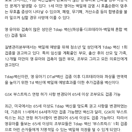
도로 그치지만, 기본 백신접종이 완료되지 않은 영·유아로 전파될 경우 치명적
인 문제가 발생할 수 있다. 1세 미만 영아는 백일해 감염 시 호흡순환이 멈추
는 무호흡 증상이 나타날 수 있으며, 폐렴, 무기폐, 저산소증 등의 합병증을 불
러 일으켜 심할 경우 사망에 이를 수 있다.
영·유아와 접촉이 많은 성인은 Tdap 백신(파상풍-디프테리아-백일해 혼합 백
신) 접종 필요
질병관리본부에서는 백일해 예방을 위해 청소년 및 성인에게 Tdap 백신 1회
접종을 권고하고 있다. 특히 임신을 계획중인 부모, 출산 후의 산모 및 가족,
12개월 미만의 영·유아와 접촉이 많은 부모, 조부모 그리고 모든 의료인에게
권고된다.
Tdap백신이란, 영·유아기 DTaP백신 접종 이후 디프테리아와 파상풍 면역력
을 높이기 위한 Td 백신에 백일해 예방효과를 더한 추가접종용 백신이다.
GSK 부스트릭스 연령 허가 사항 변경되어 65세 이상 조부모도 접종 가능
최근, 미국에서는 65세 이상도 Tdap 백신을 맞도록 권고 사항을 변경하였는
데, 기존의 11세에서 64세까지만 접종 가능했던 백신과 달리, GSK의 ‘부스트
릭스’는 최근 연령 허가사항이 변경되어 65세 이상도 접종 가능하다. 따라서
영유아를 돌보는 65세 이상의 조부모들은 Tdap 백신 ‘부스트릭스’ 1회 접종
으로 어린 손자들에게 치명적일 수 있는 백일해 걱정을 덜 수 있게 되었다.