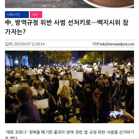
사회/사건
국제
中, 방역규정 위반 사범 선처키로…백지시위 참
가자는?
입력: 2023-01-07 12:20:14
NNP
info@newsandpost.com
'제로 코로나' 정책을 폐기한 중국이 방역 관련 법 규정 위반 사범을 선처하기
로 했다.