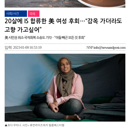
사회/사건
국제
20살에 IS 합류한 美 여성 후회…“감옥 가더라도
고향 가고싶어”
美 시민권 취소·국적회복 소송도 기각…“아들 빼곤 모든 것 후회”
입력: 2023-01-09 16:53:19
NNP
info@newsandpost.com
▲호다 무타나. 사진= 휴먼라이츠워치 필름페스티벌