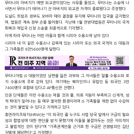
무타나의 아버지가 예멘 외교관이었다는 사유를 들었고, 무타나는 소송에 나
서면서 무타나가 태어나기 전 아버지의 외교관 자격이 종료됐다고 주장했다.
도널드 트럼프 정부도 오바마 때의 결정을 유지해 무타나의 입국을 금지했으
며, 법원은 계속 정부 손을 들어줬다. 지난해 1월 연방대법원은 무타나의 국적
회복과 재입국 신청 소송을 최종적으로 기각했다.
이에 따라 무타나는 어린 아들과 함께 시리아 수용소에 남아 있다.
시리아 내 이 같은 수용소나 감옥에 있는 시리아 또는 외국 국적의 IS 대원과
그 가족들은 6만5600명에 달한다.
무타나처럼 IS 대원이었던 남편을 잃은 과부와 그 자녀들은 알홀 수용소와 로
지 수용소에 주로 갇혀 있다. 여기에는 북미인이나 유럽인 등 외국인 3만
7400명이 포함돼 있다고 AP통신은 전했다.
인권 단체들은 이런 수용소는 먹을 것과 물, 의료 지원이 부족하고 신체적, 성
적 학대가 일어나는 등 매우 열악한 환경이라며 IS 가족들을 재판 없이 수감하
는 것이 불법일 수 있다고 지적하고 있다.
휴먼라이츠워치(HRW)는 "이 외국인 중 누구도 사법 당국 앞에서 구금의 필요
성과 합법성에 대한 판단을 받지 못했기에 이들을 붙잡아두는 것은 자의적이
고 불법적인 것이 된다"며 "가족관계만을 근거로 한 구금은 전쟁범죄인 집단
처벌에 해당한다"고 지적했다.