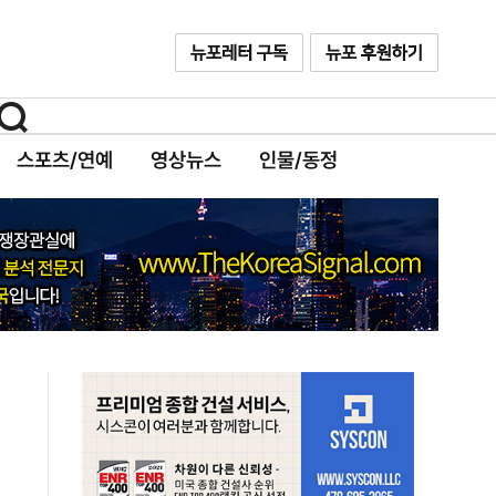
스포츠/연예
영상뉴스
인물/동정