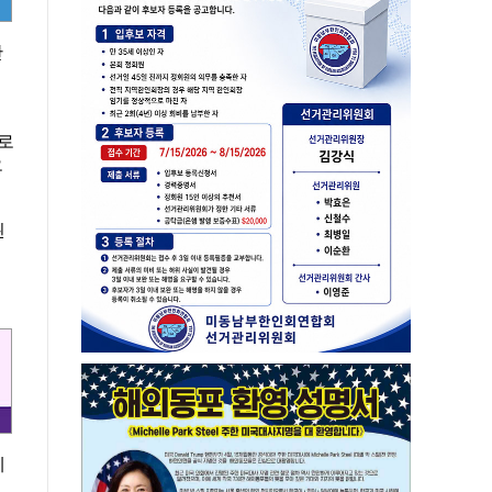
단
으로
오
된
제