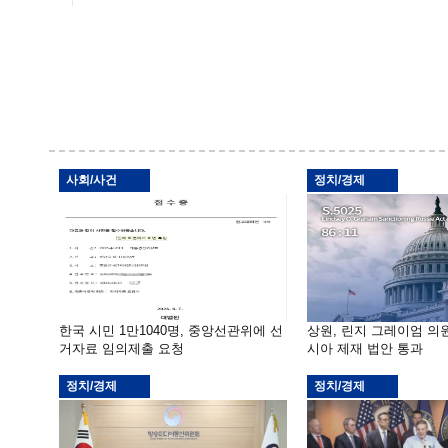
사회/사건
정치/경제
한국 시민 1만1040명, 중앙선관위에 선
상원, 린지 그레이엄 의
거자료 임의제출 요청
시아 제재 법안 통과
정치/경제
정치/경제