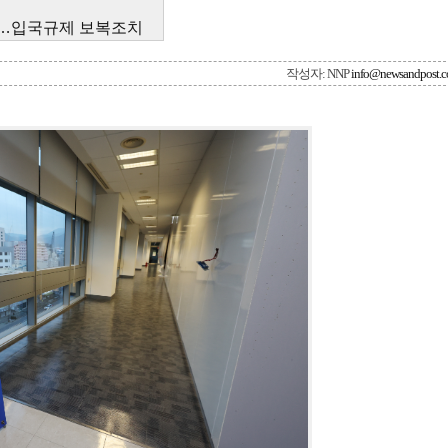
지…입국규제 보복조치
작성자: NNP
info@newsandpost.