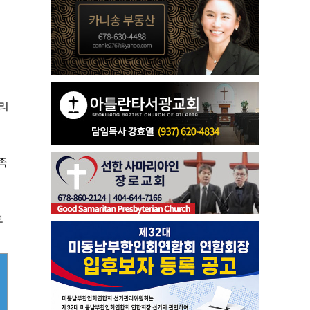
만리
족
보