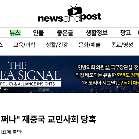
스
교육/과학
생활/건강
문화/예술
종교/영성
쩌나" 재중국 교민사회 당혹
비표에 불만