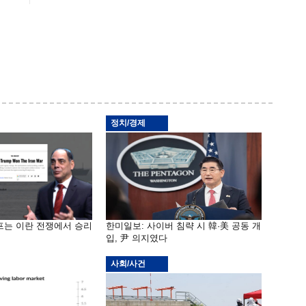
정치/경제
프는 이란 전쟁에서 승리
한미일보: 사이버 침략 시 韓·美 공동 개
입, 尹 의지였다
사회/사건