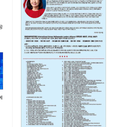
외
공
에