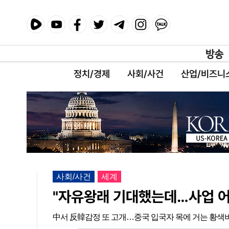
정치/경제
사회/사건
산업/비즈니
사회/사건
세계
"자유왕래 기대했는데…사업 어
中서 反韓감정 또 고개…중국 입국자 목에 거는 황색