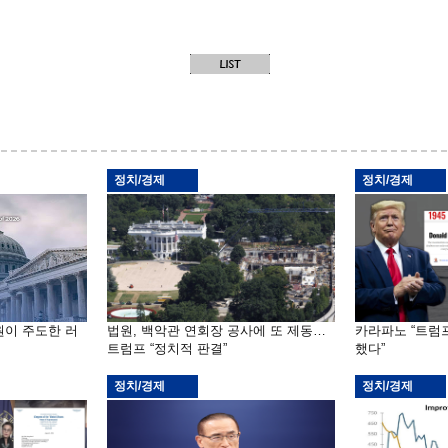
정치/경제
정치/경제
원이 주도한 러
법원, 백악관 연회장 공사에 또 제동…
카라파노 “트럼
트럼프 “정치적 판결”
했다”
정치/경제
정치/경제