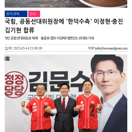
정치/경제
한국
국힘, 공동선대위원장에 '한덕수측' 이정현·중진
김기현 합류
‘9인 공동선대위원장 체제’…홍준표 캠프 이성배 대변인도 선대위 가세
입력: 2025-05-14 21:00:09
NNP
info@newsandpost.com