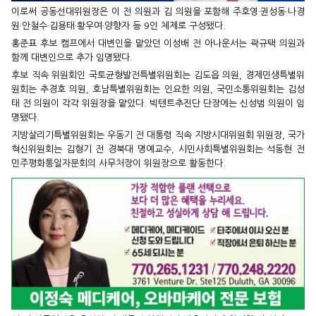
이로써 공동선대위원장은 이 전 의원과 김 의원을 포함해 주호영·권성동·나경
원·안철수·김용태·황우여·양향자 등 9인 체제로 구성됐다.
홍준표 후보 캠프에서 대변인을 맡았던 이성배 전 아나운서는 곽규택 의원과
함께 대변인으로 추가 임명됐다.
후보 직속 위원회인 국토균형발전특별위원회는 김도읍 의원, 경제민생특별위
원회는 추경호 의원, 호남특별위원회는 인요한 의원, 국민소통위원회는 김성
태 전 의원이 각각 위원장을 맡았다. 빅텐트추진단 단장에는 신성범 의원이 임
명됐다.
지방살리기특별위원회는 우동기 전 대통령 직속 지방시대위원회 위원장, 국가
혁신위원회는 김형기 전 경북대 명예교수, 시민사회특별위원회는 석동현 전
민주평화통일자문회의 사무처장이 위원장으로 활동한다.