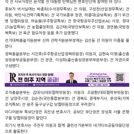
석 전 사무처장은 윤석열 전 대통령 탄핵심판 변호인단에 참여한 바 있다.
후보자 비서실에는 박종희(수석정무특보) 전 의원, 구상찬(선임정무특보) 전
의원, 박민식(전략기획특보) 전 국가보훈부 장관, 하종대(공보특보) 경기 부천
병 당협위원장, 하승용(우주항공특보) 전 한국항공우주산업(KAI) 사장, 정대
근(농업특보) 전 농협중앙회장, 김근태(국방안보특보) 전 의원, 정연봉(국방정
책특보) 전 육군 참모차장 등을 추가 임명했다.
선거대책총괄지원본부 산하 전략지원본부장에는 김선동 전 의원이 이름을 올
렸다.
정책총괄본부는 서천호(우주항공산업정책위원장) 의원과, 김현숙·이영(중산층
성장본부공동본부장) 전 장관, 이성희(중산층성장본부부본부장) 전 차관으로
구성됐다.
조직총괄본부는 김대식(대외협력위원장) 의원과 조광환(대외협력부위원장)
전 남양주시장, 김순견(국민통합본부장) 전 경북도 경제부지사, 문상옥(지역
조직특보) 전 광주 동구남구갑 당협위원장으로 꾸려졌다.
미디어본부 특보단장은 최진녕 변호사가, 공보단 부단장은 장성호 서울 은평
구을 당협위원장이 맡았다.
최기식 변호사는 주진우 의원과 함께 클린선거본부의 네거티브공동대응단장
으로 활동한다.