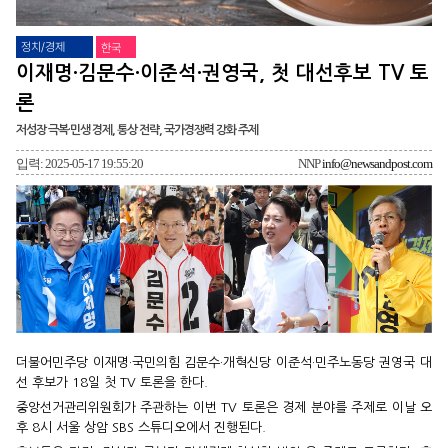
정치/경제
한국
이재명·김문수·이준석·권영국, 첫 대선후보 TV 토
론
저성장 극복·민생 경제, 통상 전략, 국가경쟁력 강화 주제
입력: 2025-05-17 19:55:20
NNP
info@newsandpost.com
더불어민주당 이재명·국민의힘 김문수·개혁신당 이준석·민주노동당 권영국 대
선 후보가 18일 첫 TV 토론을 한다.
중앙선거관리위원회가 주관하는 이번 TV 토론은 경제 분야를 주제로 이날 오
후 8시 서울 상암 SBS 스튜디오에서 진행된다.