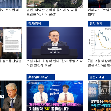
원이 주도한 러
법원, 백악관 연회장 공사에 또 제동…
카라파노 “트럼
트럼프 “정치적 판결”
했다”
정치/경제
정치/경제
부에 정보통신망법
스틸 대사, 위성락 만나 “한미 동맹 지속
7월 고용 예상
적인 발전에 최선”
률은 4.1%로 
美주알KO주알
전문가패널