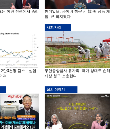
프는 이란 전쟁에서 승리
한미일보: 사이버 침략 시 韓·美 공동 개
입, 尹 의지였다
사회/사건
밖 2만3천명 감소…실업
무안공항참사 유가족, 국가 상대로 손해
떨어져
배상 청구 소송한다
삶의 이야기