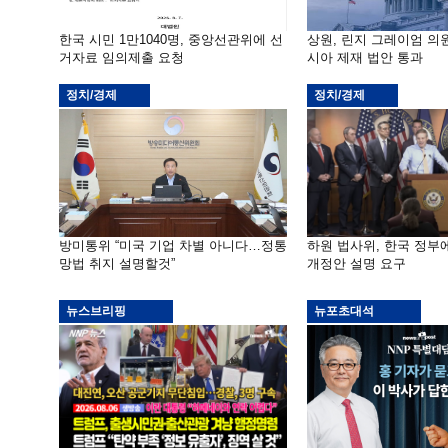
한국 시민 1만1040명, 중앙선관위에 선
상원, 린지 그레이엄 의
거자료 임의제출 요청
시아 제재 법안 통과
정치/경제
정치/경제
방미통위 “미국 기업 차별 아니다…정통
하원 법사위, 한국 정
망법 취지 설명할것”
개정안 설명 요구
뉴스브리핑
뉴포초대석