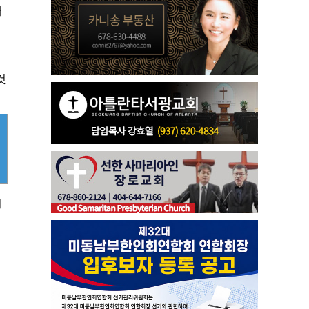
어
것
이
그