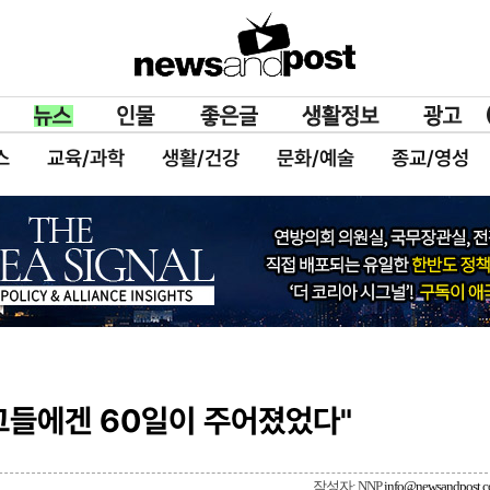
스
교육/과학
생활/건강
문화/예술
종교/영성
 그들에겐 60일이 주어졌었다"
작성자: NNP
info@newsandpost.