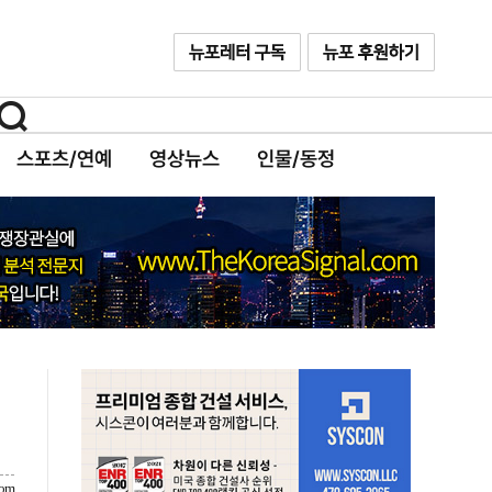
스포츠/연예
영상뉴스
인물/동정
com