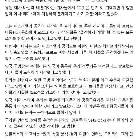
며, 응급차 운행이 유일한 예외일 정도라고 뉴스맥스는 전했다.
유엔 대사 바실리 네벤지아는 기자들에게 "그것은 단지 이 지역에만 위험한
일이 아니"라며 "이미 지정학적 문제이기도 하기 때문"이라고 말했다.
그는 이스라엘의 공격이 시작된 후 블라디미르 푸틴 러시아 대통령이 트럼프
대통령과 통화하여 모스크바가 긴장 완화를 "촉진하기 위해" 할 수 있는 모든
조치를 취할 준비가 되었다고 말했다고 전했다.
네벤지아 대사는 또한 이스라엘의 공격으로 이란의 나탄즈 핵시설에서 방사능
이 누출되었을 가능성과 포르도 지하 시설과 다른 핵 시설을 공격하겠다는 위
협에 대한 우려를 표명했다.
영국 국방장관 존 힐리는 영국이 중동에 추가 전투기를 파견한다고 발표했는
데, 이들이 도착하기 시작했다고 밝혔다.
힐리는 런던에서 열린 국방 회의에서 "군대 보호가 현재 최고 수준에 도달했
다"고 말하며, 이러한 조치는 "인력을 보호하고, 파트너들을 안심시키고, 긴장
완화의 시급한 필요성을 강조하기 위한 것"이라고 말했다.
영국 키어 스타머 총리는 주말에 타이푼기와 공중급유기를 포함한 군용기를
중동에 더 많이 배치할 것이라고 발표했다. 스타머 장관은 해당 항공기들이 어
디에 배치되는지는 구체적으로 밝히지 않았다.
국가별 인터넷 장애를 추적하는 단체인 넷블록스(NetBlocks)는 이란에서 인
터넷 접속이 감소한 것을 감지했다고 밝혔다.
넷블록스의 보고서는 "원격 측정 분석 결과 이란의 인터넷 트래픽이 크게 감