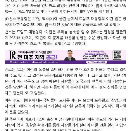
대선 기간 동안 미국을 값비싸고 끝없는 전쟁에 휘말리지 않게 하겠다고 약속
했는데, 이스라엘을 얼마나 지원해야 하는지에 대한 우려를 제기했다.
JD밴스 부통령은 17일 엑스(X)에 올린 글에서 트럼프 대통령의 이란 접근 방
식에 대한 "소셜미디어의 많은 미친 것들"에 대해 언급하고 싶다고 말했다.
밴스는 트럼프 대통령이 "이란은 우라늄 농축을 할 수 없다"는 입장을 일관되
게 유지해 왔으며, "이란이 이 문제를 해결할 방법은 쉬운 방법이나 '다른' 방
법 두 가지뿐"이라고 "반복해서 말했다"고 주장했다.
밴스는 "그는 이란의 농축을 중단하기 위해 추가 조치를 취해야 한다고 결정
할 수도 있다. 그 결정은 궁극적으로 대통령의 몫이다. 그리고 물론, 지난 25
년간의 어리석은 외교 정책 때문에 사람들이 외국과의 연루에 대해 걱정하는
것은 당연하다. 하지만 나는 대통령이 이 문제에 대해 어느 정도 신뢰를 얻었
다고 믿는다."라고 말했다.
이란 수도 테헤란에서는 주민들이 도시를 떠나는 모습이 포착됐고, 상점과 역
사적인 그랜드 바자르는 이스라엘이 시작한 갈등이 격화되는 5일째인 화요일
에 문을 닫았다.
한 주민이자 아프가니스탄 출신 매장 직원에 따르면, 이란 수도의 거리는 거의
사람이 없고, 경찰은 확성기를 통해 사람들에게 실내에 머물 것을 알리고 있으