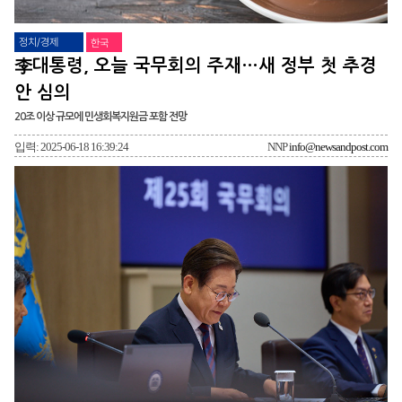
정치/경제
한국
李대통령, 오늘 국무회의 주재…새 정부 첫 추경
안 심의
20조 이상 규모에 민생회복지원금 포함 전망
입력: 2025-06-18 16:39:24
NNP
info@newsandpost.com