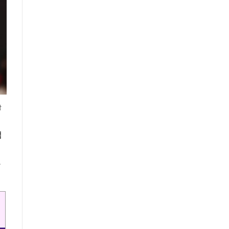
박
점
았