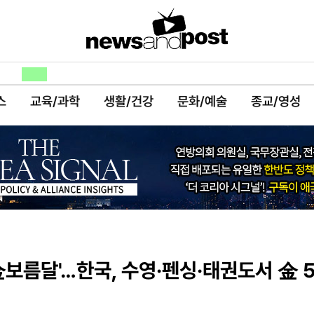
스
교육/과학
생활/건강
문화/예술
종교/영성
金보름달'…한국, 수영·펜싱·태권도서 金 