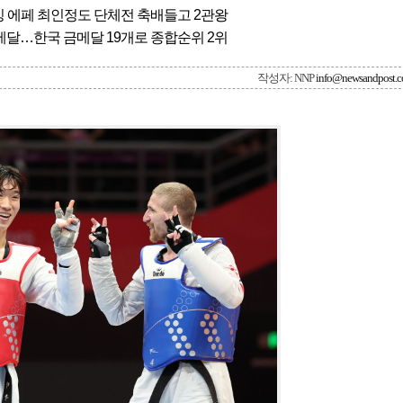
싱 에페 최인정도 단체전 축배들고 2관왕
메달…한국 금메달 19개로 종합순위 2위
작성자: NNP
info@newsandpost.