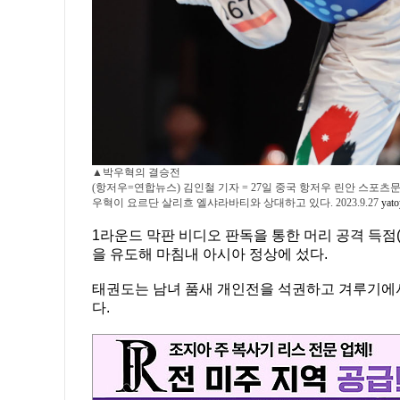
▲박우혁의 결승전
(항저우=연합뉴스) 김인철 기자 = 27일 중국 항저우 린안 스포
우혁이 요르단 살리흐 엘샤라바티와 상대하고 있다. 2023.9.27
yat
1라운드 막판 비디오 판독을 통한 머리 공격 득점
을 유도해 마침내 아시아 정상에 섰다.
태권도는 남녀 품새 개인전을 석권하고 겨루기에서
다.