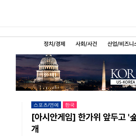
정치/경제
사회/사건
산업/비즈니
스포츠/연예
한국
[아시안게임] 한가위 앞두고 '
개