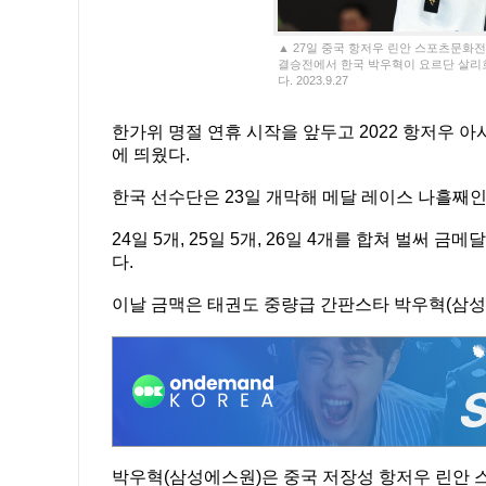
▲ 27일 중국 항저우 린안 스포츠문화
결승전에서 한국 박우혁이 요르단 살리
다. 2023.9.27
한가위 명절 연휴 시작을 앞두고 2022 항저우 
에 띄웠다.
한국 선수단은 23일 개막해 메달 레이스 나흘째인
24일 5개, 25일 5개, 26일 4개를 합쳐 벌써 
다.
이날 금맥은 태권도 중량급 간판스타 박우혁(삼성
박우혁(삼성에스원)은 중국 저장성 항저우 린안 