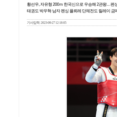
황선우, 자유형 200ｍ 한국신으로 우승해 2관왕…펜
태권도 박우혁·남자 펜싱 플뢰레 단체전도 릴레이 금
기사입력: 2023-09-27 12:18:05