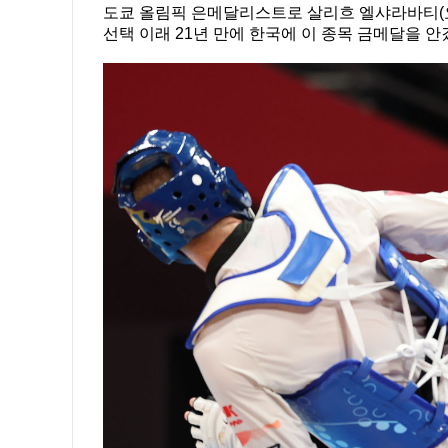
도쿄 올림픽 은메달리스트로 살리흐 엘샤라바티(요르단)
선택 이래 21년 만에 한국에 이 종목 금메달을 안