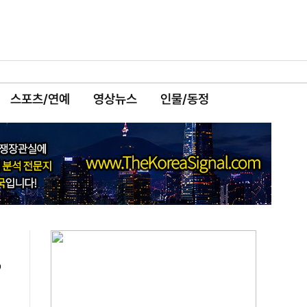
스포츠/연예
영상뉴스
인물/동정
5