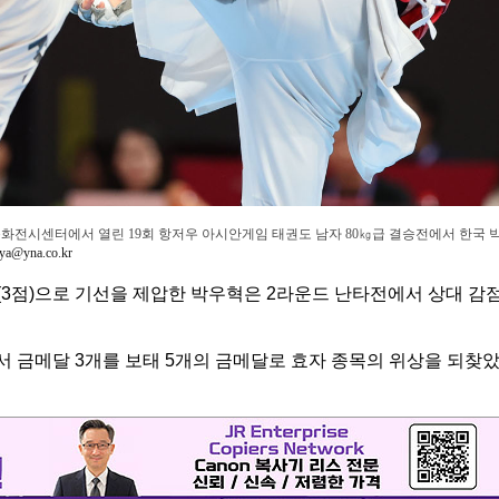
츠문화전시센터에서 열린 19회 항저우 아시안게임 태권도 남자 80㎏급 결승전에서 한국 
oya@yna.co.kr
(3점)으로 기선을 제압한 박우혁은 2라운드 난타전에서 상대 감
 금메달 3개를 보태 5개의 금메달로 효자 종목의 위상을 되찾