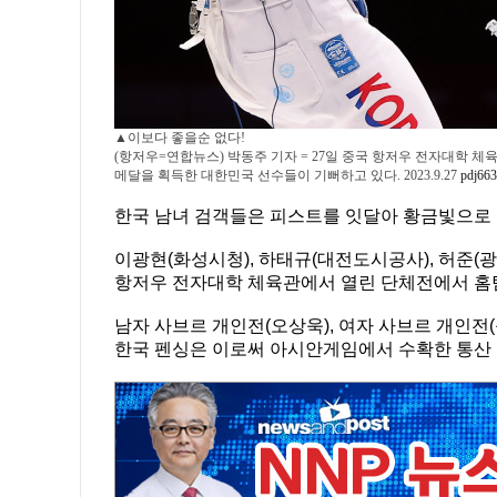
▲이보다 좋을순 없다!
(항저우=연합뉴스) 박동주 기자 = 27일 중국 항저우 전자대학 
메달을 획득한 대한민국 선수들이 기뻐하고 있다. 2023.9.27
pdj66
한국 남녀 검객들은 피스트를 잇달아 황금빛으로
이광현(화성시청), 하태규(대전도시공사), 허준(
항저우 전자대학 체육관에서 열린 단체전에서 홈팀의
남자 사브르 개인전(오상욱), 여자 사브르 개인전(
한국 펜싱은 이로써 아시안게임에서 수확한 통산 