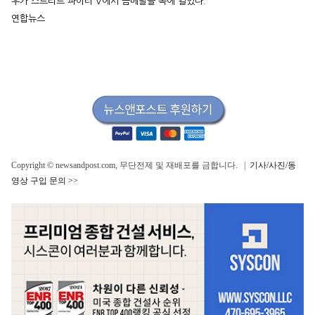
우가 스트리트 파이터 V에서 금메달을 목에 걸었다.
연합뉴스
Copyright © newsandpost.com, 무단전제 및 재배포를 금합니다. |
기사/사진/동
영상 구입 문의 >>