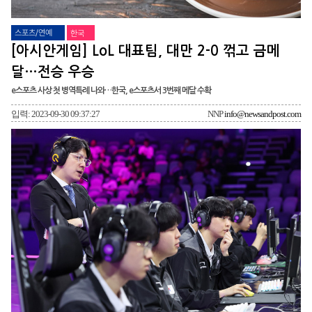
스포츠/연예
한국
[아시안게임] LoL 대표팀, 대만 2-0 꺾고 금메
달…전승 우승
e스포츠 사상 첫 병역특례 나와…한국, e스포츠서 3번째 메달 수확
입력: 2023-09-30 09:37:27
NNP
info@newsandpost.com