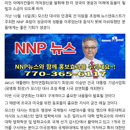
리언 아메리칸들의 개척정신을 발휘해 한·미 양국의 영광과 미래에 등불이 될
빛과 소금이 되도록 하자.
지난 10월 18일(토) 모스탄 대사와 민경욱 전 의원을 초청해 뉴스앤포스트가
주최한 NNP 포럼이 성공리에 성황을 이루었는데 참석치 못해 아쉬워했던 분
들에게는 좋은 기회가 생겼다.
AKUS 애틀랜타 한미연합회(오대기 회장)와 이승만 건국 대통령 기념사업회
(유명화 회장)가 모스탄 대사 초청 특별 시국 강연회를 개최한다.
이번 시국 강연회는 더욱더 구체적이고 중요한 내용들이 발표될 것이다.
그 때문에 조국과 미국을 위한 동포들의 중요한 지식이 굳건 해질 것이다.
모스탄 대사는 트럼프 행정부 국제형사 사법대사를 엮임 했으며 휘든대학교
석사와 노스웨스턴 법대 법학박사와 노든 일리노이 대학 법학교수와 리버티
대학 법학학장 및 법학교수로 국제 선거 감시단에서 활약하고 있고 7개국 언
어를 구사하는 분이고 미국정계와 국제무대에도 명성이 자자하고 특히 대한민