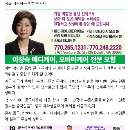
국을 사랑하는 친한 인사다.
이번 강연을 통해 한,미관계와 세계평화를 위한 지식이 동남부 한인들에게 일
깨워질 귀중한 기회가 될 것이다.
지금 조국의 혼탁한 분열과 무법 무지의 내로남불이 판을 치며 반미·친북·친중
정부의 정책으로 인해 안보불안과 함께 극단적 이기주의 편파주의가 최악인
상태다.
각 도시마다 중국타운이 터를 잡고 그들이 전국에 부동산들을 매입하고 친중
정부는 중국인들과 중국 유학생들에게 특혜를 베풀고 있다.
현재 중국, 캄보디아, 미얀마 마피아단들이 마약과 도박판을 벌리고 또 간첩들
이 설쳐도 무방비 상태다.