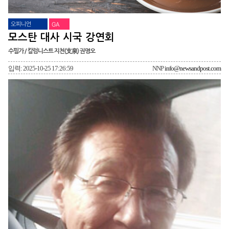
오피니언
GA
모스탄 대사 시국 강연회
수필가 / 칼럼니스트 지천(支泉) 권명오
입력: 2025-10-25 17:26:59
NNP
info@newsandpost.com