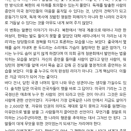
떤 방식으로 북한의 새 미래를 토의할수 있는지 몰랐다. 독재를 탈출한 사람의
증언이 미국 정치인들의 마음을 움직일 수 있다는 것, 난민이 전략가가 되고
운동가가 되며, 독재 역사에 짓밟힌 영원한 피해자가 아니라 한 나라의 건국자
로 거듭날 수 있다는 것을 아무도 내게 보여 주지 않았다.
이 변화는 말뿐인 이야기가 아니다. 북한에서 ‘적대 계층’으로 태어나 자란 한
여성이, 한때는 발도 들이지 못할 줄 알았던 대학 세미나에서 ‘이 자리는 내 자
리’라는 당당함으로 정책을 따지고 토론하는 모습을 나는 보았다. 중국에서 몇
해를 숨어 지내며 문 두드리는 소리에도 가슴이 철렁하던 한 젊은 엄마가, 다
시는 누구도 숨어 살지 않게 하겠다며 미 의회 공개 청문회에서 발언하는 법을
익히는 모습을 보았다. 자신의 증언을 들어줄 사람이 없다고 믿던 사람이, 워
싱턴의 정책가들 앞에 서서 목숨 걸고 감춰 온 진실을 열정적으로 증언하는 모
습을 보았다. 이들 중 누구도 아직 완성된 리더가 아니다. 그게 핵심이다. 이들
은 지금 ‘리더가 되어 가는 중’이다.
바다 건너, 닫힌 국경 너머의 일이 나와 무슨 상관이냐는 생각을 가질수도 있
다. 솔직한 답은 미국의 건국자들이 했을 바로 그 답이다. 미국이 기리는 그 건
국정신은 애초에 누구 한 사람의 것이 되라고 만든 것이 아니다. 그것은 모든
사람에 관한 선언이었다. 지구에서 가장 감옥같은 나라 안에서 지금도 살아가
는 2,600만 명, 자유와 인권의 의미도 제대로 알지 못하고 자유를 원했다는
이유만으로 벌을 받을 그 사람들까지 끌어안은 선언이다. 무언가를 정말로 의
미하는 250주년이라면, 한 나라의 행운을 추억하는 데서 그쳐선 안 된다. 그
말들이 대체 무엇을 위한 것이었는지 되새기는 자리여야 한다.