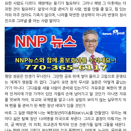
요한 사람도 다르다. 해방에는 용기가 필요하다. 그러나 해방 그 이후에는 더
귀한 것이 필요하다. 앞장서 이끌 준비가 된 사람, 법을 만들 줄 알고, 힘 있는
자와 마주 앉아도 기죽지 않으며, 나라를 막연한 상상력이 아니라 번영의 청사
진으로 그려낼 줄 아는 사람 말이다.
평양 정권은 언젠가 무너진다. 그만한 공포 위에 쌓아 올리고 고립으로 운영되
는 체제가 영원할 리 없다. 그날이 오면 정작 무서운 질문은 ‘어떻게 끝났는
가’가 아니다. ‘그다음을 세울 사람이 준비돼 있는가’다. 자유로운 북한이 옛 권
력 언저리에 가장 가까이 있던 자들의 손에 넘어가고 말 것인가. 아니면 자유
를 맛보며 자라, 외교와 국제법을 알고 나라 살림의 보이지 않는 실무까지 익
혀 펜을 들 준비가 된 북한 청년 세대가 있을 것인가.
바로 그 질문 때문에 나는 북한청년리더총회(NKYLA)를 만들었다. 우리는 해
마다 젊은 탈북 청년 10여명을 미국으로 부른다. 그리고 결정이 이뤄지는 자
리, 곧 백악관, 미 의회, 외교관과 학자와 인권 전문가들 앞에 그들을 세운다.
나는 한때 이런 기회가 절실했지만 갖지 못했었다. 어떻게, 누구와, 무엇을 어