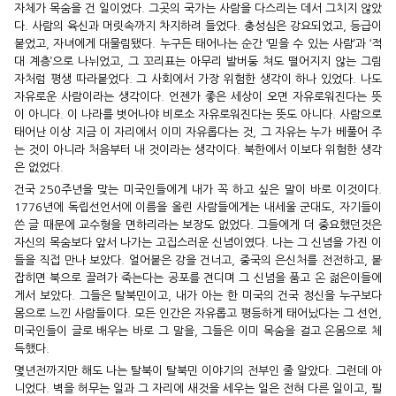
자체가 목숨을 건 일이었다. 그곳의 국가는 사람을 다스리는 데서 그치지 않았
다. 사람의 육신과 머릿속까지 차지하려 들었다. 충성심은 강요되었고, 등급이
붙었고, 자녀에게 대물림됐다. 누구든 태어나는 순간 ‘믿을 수 있는 사람’과 ‘적
대 계층’으로 나뉘었고, 그 꼬리표는 아무리 발버둥 쳐도 떨어지지 않는 그림
자처럼 평생 따라붙었다. 그 사회에서 가장 위험한 생각이 하나 있었다. 나도
자유로운 사람이라는 생각이다. 언젠가 좋은 세상이 오면 자유로워진다는 뜻
이 아니다. 이 나라를 벗어나야 비로소 자유로워진다는 뜻도 아니다. 사람으로
태어난 이상 지금 이 자리에서 이미 자유롭다는 것, 그 자유는 누가 베풀어 주
는 것이 아니라 처음부터 내 것이라는 생각이다. 북한에서 이보다 위험한 생각
은 없었다.
건국 250주년을 맞는 미국인들에게 내가 꼭 하고 싶은 말이 바로 이것이다.
1776년에 독립선언서에 이름을 올린 사람들에게는 내세울 군대도, 자기들이
쓴 글 때문에 교수형을 면하리라는 보장도 없었다. 그들에게 더 중요했던것은
자신의 목숨보다 앞서 나가는 고집스러운 신념이였다. 나는 그 신념을 가진 이
들을 직접 만나 보았다. 얼어붙은 강을 건너고, 중국의 은신처를 전전하고, 붙
잡히면 북으로 끌려가 죽는다는 공포를 견디며 그 신념을 품고 온 젊은이들에
게서 보았다. 그들은 탈북민이고, 내가 아는 한 미국의 건국 정신을 누구보다
몸으로 느낀 사람들이다. 모든 인간은 자유롭고 평등하게 태어났다는 그 선언,
미국인들이 글로 배우는 바로 그 말을, 그들은 이미 목숨을 걸고 온몸으로 체
득했다.
몇년전까지만 해도 나는 탈북이 탈북민 이야기의 전부인 줄 알았다. 그런데 아
니었다. 벽을 허무는 일과 그 자리에 새것을 세우는 일은 전혀 다른 일이고, 필