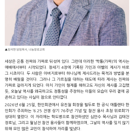
▲임석현 담임목사, 나눔장로교회
세상은 온통 진짜와 가짜로 뒤섞여 있다. 그런데 이러한 ‘짝퉁(가짜)’의 역사는
예배에서부터 시작되었다. 창세기 4장에 기록된 가인과 아벨의 제사가 바로
그 시초이다. 두 사람은 아버지로부터 하나님께 제사드리는 목적과 방법을 분
명히 배웠을 것이다. 그러나 그 가르침을 대하는 태도에 따라 제사는 진짜와
가짜로 갈라지게 되었다. 마치 가인이 형제를 해하고도 자신의 제사를 고집했
듯, 오늘날 역사를 왜곡하고도 정통성을 주장하는 이들의 모습이 우리 곁에 공
존하고 있다는 사실이 참으로 안타깝다.
2026년 6월 25일, 한인회관에서 유진철 회장을 필두로 한 공식 애틀랜타 한
인회가 주최하는 ‘6.25 전쟁 상기 76주년 기념 및 참전 용사 초청 위로회’가
성대히 열렸다. 이 자리에는 학도병으로 참전하셨던 심만수 목사님과 김태천
장로님, 그리고 월남전 참전 용사들이 함께하였으며, 그날의 역사를 잊지 않기
위해 모인 많은 교민이 참석하여 자리를 빛냈다.