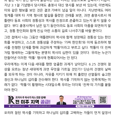
와 같은 국가 공인 행사에 불참하는 것은 어떠한 명분으로도 납득하기 어렵다.
지난 3.1절 기념행사 당시에도 총영사 대신 영사를 보낸 바 있는데, 이번에도
이와 같은 행보를 보인 것은 결코 가벼이 넘길 일이 아니다. 지난번에도 여러
핑계를 대며 타 지역 행사로 발길을 돌렸던 전례를 보면, 과연 총영사로서 애
틀랜타 동포 사회의 정통성과 역사를 진정으로 존중하고 있는지 묻지 않을 수
없다. 부디 총영사께서 남은 임기 동안이라도 동포 사회의 아픔을 외면하지 말
고, 정통 한인회와 함께 진심 어린 소통의 길로 나서주기를 바랄 뿐이다.
그런 점에서 나는 그동안 애틀랜타의 역사와 함께 성장해온 정통성 있는 한인
회를 부정하고, 스스로 정통성을 주장하는 '가짜 한인회'와 이에 동조하여 행
사를 진행한 단체를 향해 과감하게 ‘짝퉁’이라고 부르고 싶다. 짝퉁이 더 진짜
처럼 행세하는 그들에게는 분명히 역사의 심판이 있을 것이다. 우리는 누군가
만들어낸 이러한 '짝퉁' 행사에 현혹되어서는 안 된다.
우리에게는 이제 다음 세대를 향한 엄중한 과제가 남아있다. 6.25 전쟁의 참
상을 모르는 청년 세대에게 과연 무엇을 가르칠 것인가? 단순히 전쟁의 날짜
를 외우게 하는 것이 아니라, 자유를 지키기 위해 피 흘렸던 선열들의 숭고한
정신과 하나님의 섭리를 전수해야 한다. 역사를 기억하지 않는 민족에게는 미
래가 없다. '짝퉁'이 횡행하는 시대일수록 우리는 더더욱 '진짜'의 가치를 붙들
어야 한다.
오히려 참된 역사를 기억하고 하나님의 섭리를 고백하는 자들이 먼저 앞장서