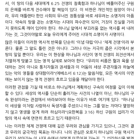
서, 이 땅의 다음 세대에게 6.25 전쟁의 참혹함과 하나님이 베풀어주신 구원
의 은혜를 바르게 전수해야 할 책임이 있다. 이 비판은 개인적인 원망이 아니
라, 우리 애틀랜타 한인 사회의 무너진 정통성을 바로 세우려는 소명자의 아픔
이다. 약속의 땅을 걷는 소명자는 시대의 파수꾼이 되어, 거짓이 진실을 가리
지 못하도록 깨어 있어야 한다. 하나님 앞에서 부끄러움 없는 역사를 써 내려
가는 것, 그것이야말로 오늘 우리에게 주어진 시대적 소명이자 사명이다.
많은 이들이 이러한 역사적 반목을 단순히 '이념 대립'이나 '체제 전쟁'이라 부
른다. 물론 그 말도 틀린 것은 아니다. 그러나 이는 지극히 좁은 시각에서 본
땅의 일일 뿐이다. 우리는 이 현상을 하나님과 사단이 영적 전쟁의 최전선에서
치열하게 맞붙고 있는 영적 실체로 보아야 한다. "우리의 씨름은 혈과 육을 상
대하는 것이 아니요 통치자들과 권세들과 이 어둠의 세상 주관자들과 하늘에
있는 악의 영들을 상대함이라"(에베소서 6:12)는 말씀처럼, 모든 역사의 이면
에는 보이지 않는 영적 전쟁이 흐르고 있음을 깨달아야 한다.
이러한 관점을 가질 때 비로소 하나님께서 계획하신 구속의 여정을 깊이 이해
할 수 있다. 세상의 역사를 단순히 흘러가는 사건의 나열이 아닌, 하나님의 구
속 완성이라는 관점에서 바라보아야 하는 이유가 바로 여기에 있다. "하나님
이 세상을 이처럼 사랑하사 독생자를 주셨으니 이는 그를 믿는 자마다 멸망하
지 않고 영생을 얻게 하려 하심이라"(요한복음 3:16) 하신 구원의 섭리가 이
땅의 역사 속에 면면히 흐르고 있기 때문이다.
나는 이러한 체제 전쟁에 대해 깊은 우려와 관심을 가지고 있으나, 그것이 결
코 우리의 궁극적인 목표는 아니다. 나의 관심은 오로지 하나님의 구원 역사가
우리가 살아가는 이 시대 속에서 어떻게 이루어져 가는지, 그 섭리하심을 발견