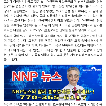
그런데 아이러니하게도 같은 날, '대한민국 재향군인회 미 남부지회(회장 장경
섭)'라는 명칭을 내건 단체가 별도의 '한국전쟁 제76주년 행사'를 라루스 극
장에서 강행하였다. 그동안 공식 명칭은 '6.25 전쟁 상기 00주년'과 같이 명
확히 부여되어 왔다. 대한민국의 정통성을 부정하는 측에서는 '6.25 상기 행
사'라는 표현 대신 단순히 '한국전쟁 행사'라고 부르곤 한다. 대한민국의 정통
성을 수호하는 입장에서는 다시는 이 땅에 비극적인 전쟁이 일어나지 않기를
바라는 마음을 담아 '6.25 상기(想起)'라는 단어를 분명히 명기하고 있다.
우리가 굳이 '6.25'라는 날짜를 명기하며 '상기'를 고집하는 이유는 단순한 과
거 지향이 아니다. 그것은 우리 민족이 겪었던 뼈아픈 고통 속에서 역사하신
하나님의 섭리를 기억하고, 다시는 그 비극을 반복하지 않겠다는 회개와 다짐
의 예배이기 때문이다. 반면, 이 의미를 거세한 채 단순히 '한국전쟁'이라 칭하
는 것은 그 속에 담긴 민족적 아픔과 하나님의 뜻을 지워버리려는 의도로밖에
볼 수 없다.
북한은 한반도 전쟁을 미화하기 위해 '조국해방전쟁'이라 부르거나, 대한민국