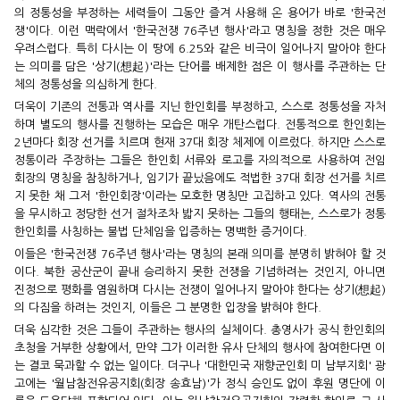
의 정통성을 부정하는 세력들이 그동안 즐겨 사용해 온 용어가 바로 '한국전
쟁'이다. 이런 맥락에서 '한국전쟁 76주년 행사'라고 명칭을 정한 것은 매우
우려스럽다. 특히 다시는 이 땅에 6.25와 같은 비극이 일어나지 말아야 한다
는 의미를 담은 '상기(想起)'라는 단어를 배제한 점은 이 행사를 주관하는 단
체의 정통성을 의심하게 한다.
더욱이 기존의 전통과 역사를 지닌 한인회를 부정하고, 스스로 정통성을 자처
하며 별도의 행사를 진행하는 모습은 매우 개탄스럽다. 전통적으로 한인회는
2년마다 회장 선거를 치르며 현재 37대 회장 체제에 이르렀다. 하지만 스스로
정통이라 주장하는 그들은 한인회 서류와 로고를 자의적으로 사용하여 전임
회장의 명칭을 참칭하거나, 임기가 끝났음에도 적법한 37대 회장 선거를 치르
지 못한 채 그저 '한인회장'이라는 모호한 명칭만 고집하고 있다. 역사의 전통
을 무시하고 정당한 선거 절차조차 밟지 못하는 그들의 행태는, 스스로가 정통
한인회를 사칭하는 불법 단체임을 입증하는 명백한 증거이다.
이들은 '한국전쟁 76주년 행사'라는 명칭의 본래 의미를 분명히 밝혀야 할 것
이다. 북한 공산군이 끝내 승리하지 못한 전쟁을 기념하려는 것인지, 아니면
진정으로 평화를 염원하며 다시는 전쟁이 일어나지 말아야 한다는 상기(想起)
의 다짐을 하려는 것인지, 이들은 그 분명한 입장을 밝혀야 한다.
더욱 심각한 것은 그들이 주관하는 행사의 실체이다. 총영사가 공식 한인회의
초청을 거부한 상황에서, 만약 그가 이러한 유사 단체의 행사에 참여한다면 이
는 결코 묵과할 수 없는 일이다. 더구나 '대한민국 재향군인회 미 남부지회' 광
고에는 '월남참전유공지회(회장 송효남)'가 정식 승인도 없이 후원 명단에 이