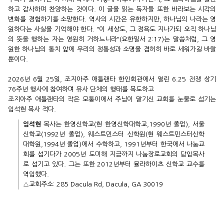
하고 감사하며 찬양하는 것이다. 이 글을 읽는 독자들 또한 바라보는 시각의
변화를 경험하기를 소망한다. 역사의 시간은 유한하지만, 하나님의 나라는 영
원하다는 사실을 기억해야 한다. "이 세상도, 그 정욕도 지나가되 오직 하나님
의 뜻을 행하는 자는 영원히 거하느니라"(요한일서 2:17)는 말씀처럼, 그 영
원한 하나님의 통치 앞에 우리의 정통성과 소명을 겸허히 바로 세워가길 바랄
뿐이다.
2026년 6월 25일, 조지아주 애틀랜타 한인회관에서 열린 6.25 전쟁 상기
76주년 행사에 참여하며 유사 단체의 행태를 목도하고
조지아주 애틀랜타의 작은 모퉁이에서 주님이 맡기신 교회를 눈물로 섬기는
임석현 목사 적다.
임석현
목사는
한영신학교(현 한영신학대학교,1990년 졸업), 서울
신학교(1992년 졸업), 웨스트민스터 신학원(현 웨스트민스터신학
대학원,1994년 졸업)에서 수학하고, 1991년부터 한국에서 나눔교
회를 섬기다가 2005년 도미해 지금까지 나눔장로교회의 담임목사
로 섬기고 있다. 그는 또한 2012년부터 뷸라하이츠 신학교 교수를
역임했다.
△교회주소: 285 Dacula Rd, Dacula, GA 30019