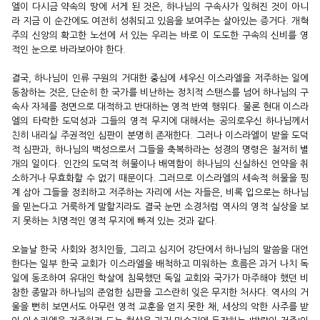
엘이 다시금 약속의 땅에 서게 된 것은, 하나님의 구속사가 잊혀진 것이 아니
라 지금 이 순간에도 여전히 성취되고 있음을 보여주는 살아있는 증거다. 개혁
주의 신앙의 확고한 노선에 서 있는 우리는 바로 이 도도한 구속의 신비를 영
적인 눈으로 바라보아야 한다.
결국, 하나님이 인류 구원의 거대한 중심에 세우신 이스라엘을 저주하는 일에
동참하는 것은, 단순히 한 국가를 비난하는 정치적 스탠스를 넘어 하나님의 구
속사 자체를 정면으로 대적하고 반대하는 영적 반역 행위다. 물론 현대 이스라
엘의 타락한 도덕성과 그들의 영적 무지에 대해서는 공의로우신 하나님께서
친히 내리실 주권적인 심판이 분명히 존재한다. 그러나 이스라엘이 받을 도덕
적 심판과, 하나님의 백성으로서 그들을 축복하라는 성경의 명령은 철저히 별
개의 일이다. 인간의 도덕적 허물이나 배역함이 하나님의 신실하신 언약을 취
소하거나 무효화할 수 없기 때문이다. 그러므로 이스라엘의 세속적 허물을 핑
계 삼아 그들을 정죄하고 저주하는 자리에 서는 자들은, 비록 입으로는 하나님
을 믿는다고 거룩하게 말할지라도 결국 눈먼 소경처럼 역사의 영적 실상을 보
지 못하는 치명적인 영적 무지에 빠져 있는 것과 같다.
오늘날 한국 사회와 정치인들, 그리고 심지어 강단에서 하나님의 말씀을 대언
한다는 일부 한국 교회가 이스라엘을 배척하고 미워하는 흐름은 과거 나치 독
일에 동조하여 유대인 학살에 침묵했던 독일 교회와 국가가 마주해야 했던 비
참한 종말과 하나님의 준엄한 심판을 고스란히 잊은 무지한 처사다. 역사의 거
울을 뻔히 보면서도 아무런 영적 교훈을 얻지 못한 채, 세상의 악한 사주를 받