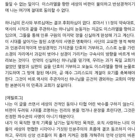
들일 수 없는 일이다. 이스라엘을 향한 세상의 비판이 불의하고 반성경적이기
에 나는 여기에 절대로 동의할 수 없다.
하나님의 은사와 부르심에는 결코 후회하심이 없다. 로마서 11장의 약속대로,
역사의 시작과 끝을 주관하시는 하나님의 눈동자는 지금도 이스라엘을 향하고
있으며, 그들을 통해 인류 구원의 마지막 장을 신실하게 완성해 가고 계신다.
이 시대를 살아가는 참된 소명자의 사명은 명확하다. 사단의 교묘한 영적 책략
과 인본주의적이며 반성경적인 가치관을 단호히 거부하고, 스스로 눈을 가린
소경의 자리에서 과감히 벗어나 성경이 가리키는 구속사의 방향을 바르게 바
라보는 것이다. 언약의 신실하신 하나님을 믿기에, 우리는 과거 독일 교회가
걸었던 멸망과 심판의 길을 단호히 거부하고 오늘도 이스라엘을 향해 눈물로
기도하며 그 땅에 참된 메시아, 곧 예수 그리스도의 계절이 오기를 축복해야
한다. 그것이 바로 역사의 주관자이신 하나님을 온전히 경외하는 교회의 마땅
한 본분이자 이 민족과 교회가 살길이다.
[에필로그]
나는 이 글을 쓰면서 세상의 전적인 동의나 타협 어린 박수를 구하지 않는다.
비판이 두려워 시대를 조명하는 진리의 붓을 꺾거나 문장을 흐린다면, 그것은
진정한 파수꾼의 사명이 아니기 때문이다.
내가 이 묵직한 영적 기록을 남기는 일차적인 목적은, 오직 사랑하는 나의 아
들이 세상의 편협한 시각이나 거짓된 인본주의의 흐름에 결코 동조하지 아니
하고, 우리의 신앙 선조들이 피 흘려 지켜온 정통 개혁주의 언약 신앙의 바른