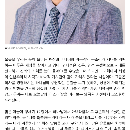
▲임석현 담임목사, 나눔장로교회
오늘날 우리는 눈에 보이는 현상과 미디어의 자극적인 목소리가 시대를 지배
하는 어두운 세상을 살아가고 있다. 안타까운 것은, 영적 분별력으로 시대를
선도하고 진리의 기치를 높이 들어야 할 수많은 그리스도인과 교회마저 세상
의 인본주의적 시각과 세속적 가치관에 깊이 가려져 있다는 사실이다. 그들은
역사를 경영하시는 하나님의 주권적인 손길을 보지 못하며, 성경이 가리키는
영적 방향을 완전히 상실해 버렸다. 이 시대를 장악한 가장 치명적인 영적 맹
점과 무지는 바로 오늘날의 ‘이스라엘’을 바라보는 왜곡된 시선에서 고스란히
드러난다.
많은 이들이 창세기 12장에서 하나님께서 아브라함과 그 후손에게 주셨던 준
엄한 약속, 곧 “너를 축복하는 자에게는 내가 복을 내리고 너를 저주하는 자에
게는 내가 저주하리라” 하신 말씀을 과거 구약 시대의 낡은 유물로만 치부해
버린다. 그들은 현대 이스라엘을 그저 중동의 한 파괴적인 세속 국가, 혹은 끝