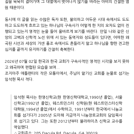
길을 묵묵히 걸어가며 그 대열에서 벗어나지 않기를 바라는 아비의 간절한 염
원 때문이다.
동시에 이 글을 읽는 수많은 독자 또한, 불의하고 어두운 시대 속에서도 도도
하고 도도하게 흐르고 있는 하나님의 구속사가 어떻게 한 치의 오차도 없이 진
행되고 있는지 영적인 눈을 들어 올바르게 보기를 바란다. 만일 나와 같은 신
앙의 고백과 신학적 노선 위에 서 있는 동역자와 성도들이 있다면, 어떠한 왜
곡된 시선과 세상의 거센 풍조 속에서도 흔들리지 말고 하나님을 향한 견고한
심지를 끝까지 유지하기를 간절히 축복한다.
2026년 07월 02일 한국과 한국 교회가 구속사적인 영적인 시각을 보지 못하
고 왜곡하며 편협된 모습을 보며...
조지아주 애틀랜타의 작은 모퉁이에서, 주님이 맡기신 교회를 눈물로 섬기는
임석현 목사 적다.
임석현 목사는
한영신학교(현 한영신학대학교,1990년 졸업), 서울
신학교(1992년 졸업), 웨스트민스터 신학원(현 웨스트민스터신학
대학원,1994년 졸업)에서 수학하고, 1991년부터 한국에서 나눔교
회를 섬기다가 2005년 도미해 지금까지 나눔장로교회의 담임목사
로 섬기고 있다. 그는 또한 2012년부터 뷸라하이츠 신학교 교수를
역임했다.
△교회주소: 285 Dacula Rd, Dacula, GA 30019