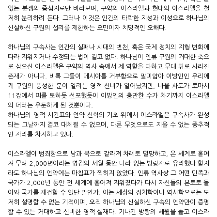
없는 분쟁의 중심지로만 바라보며, 구약의 이스라엘과 현대의 이스라엘을 철
저히 분리하려 든다. 그러나 이것은 인간의 타락한 지성과 이성으로 하나님의
신실하신 구원의 섭리를 제한하는 오만이자 치명적인 오해다.
하나님의 구속사는 인간의 실패나 시대의 변천, 혹은 국제 정치의 지형 변화에
따라 지워지거나 수정되는 법이 결코 없다. 하나님이 인류 구원의 거대한 축으
로 삼으신 이스라엘은 구약의 역사 속에서 제 역할을 다하고 무대 뒤로 사라진
존재가 아니다. 비록 그들이 메시아를 거부함으로 말미암아 이방인인 우리에
게 구원의 풍성한 문이 열리는 영적 신비가 일어났지만, 바울 사도가 로마서
11장에서 피를 토하듯 선포했듯이 이방인의 충만한 수가 차기까지 이스라엘
의 더러는 우둔하게 된 것뿐이다.
하나님의 영적 시간표와 언약 신학의 기초 위에서 이스라엘은 구속사가 완성
되는 그날까지 결코 대체될 수 없으며, 다른 무엇으로도 지울 수 없는 중추적
인 자리를 차지하고 있다.
이스라엘이 범죄함으로 남과 북으로 갈라져 차례로 멸망하고, 온 세계로 흩어
져 무려 2,000년이라는 영겁의 세월 동안 나라 없는 방랑자로 유리했다 할지
라도 하나님의 언약에는 마침표가 찍히지 않았다. 인류 역사상 그 어떤 민족과
국가가 2,000년 동안 전 세계에 흩어져 지워졌다가 다시 자신들의 본토로 돌
아와 국가를 재건할 수 있단 말인가. 이는 세상의 정치학이나 역사학으로는 도
저히 설명할 수 없는 기적이며, 오직 하나님의 신실하신 구속의 언약만이 증명
할 수 있는 거대하고 신비한 영적 실재다. 기나긴 방랑의 세월을 뚫고 이스라