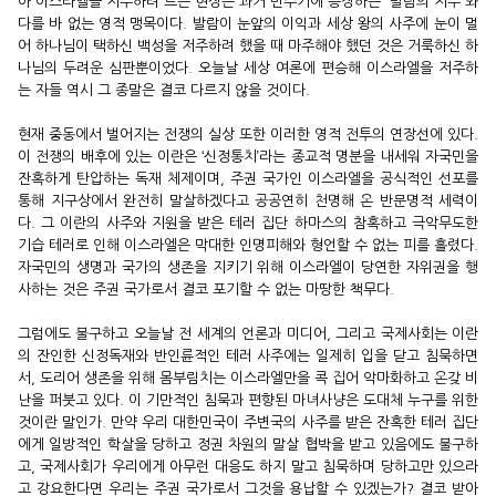
아 이스라엘을 저주하려 드는 현상은 과거 민수기에 등장하는 '발람의 저주'와
다를 바 없는 영적 맹목이다. 발람이 눈앞의 이익과 세상 왕의 사주에 눈이 멀
어 하나님이 택하신 백성을 저주하려 했을 때 마주해야 했던 것은 거룩하신 하
나님의 두려운 심판뿐이었다. 오늘날 세상 여론에 편승해 이스라엘을 저주하
는 자들 역시 그 종말은 결코 다르지 않을 것이다.
현재 중동에서 벌어지는 전쟁의 실상 또한 이러한 영적 전투의 연장선에 있다.
이 전쟁의 배후에 있는 이란은 ‘신정통치’라는 종교적 명분을 내세워 자국민을
잔혹하게 탄압하는 독재 체제이며, 주권 국가인 이스라엘을 공식적인 선포를
통해 지구상에서 완전히 말살하겠다고 공공연히 천명해 온 반문명적 세력이
다. 그 이란의 사주와 지원을 받은 테러 집단 하마스의 참혹하고 극악무도한
기습 테러로 인해 이스라엘은 막대한 인명피해와 형언할 수 없는 피를 흘렸다.
자국민의 생명과 국가의 생존을 지키기 위해 이스라엘이 당연한 자위권을 행
사하는 것은 주권 국가로서 결코 포기할 수 없는 마땅한 책무다.
그럼에도 불구하고 오늘날 전 세계의 언론과 미디어, 그리고 국제사회는 이란
의 잔인한 신정독재와 반인륜적인 테러 사주에는 일제히 입을 닫고 침묵하면
서, 도리어 생존을 위해 몸부림치는 이스라엘만을 콕 집어 악마화하고 온갖 비
난을 퍼붓고 있다. 이 기만적인 침묵과 편향된 마녀사냥은 도대체 누구를 위한
것이란 말인가. 만약 우리 대한민국이 주변국의 사주를 받은 잔혹한 테러 집단
에게 일방적인 학살을 당하고 정권 차원의 말살 협박을 받고 있음에도 불구하
고, 국제사회가 우리에게 아무런 대응도 하지 말고 침묵하며 당하고만 있으라
고 강요한다면 우리는 주권 국가로서 그것을 용납할 수 있겠는가? 결코 받아