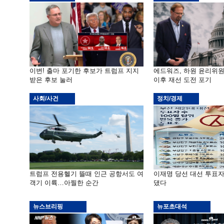
이변! 출마 포기한 후보가 트럼프 지지
에드워즈, 하원 윤리위
받은 후보 눌러
이후 재선 도전 포기
사회/사건
정치/경제
트럼프 전용헬기 뜰때 인근 공항서도 여
이재명 당선 대선 투표
객기 이륙…아찔한 순간
댔다
뉴스브리핑
뉴포초대석