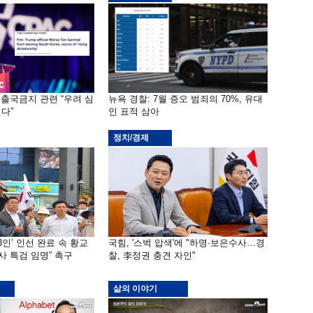
 출국금지 관련 “우려 심
뉴욕 경찰: 7월 증오 범죄의 70%, 유대
다”
인 표적 삼아
정치/경제
3인’ 인선 완료 속 황교
국힘, '스벅 압색'에 "하명·보은수사…경
사 특검 임명” 촉구
찰, 李정권 충견 자인"
삶의 이야기