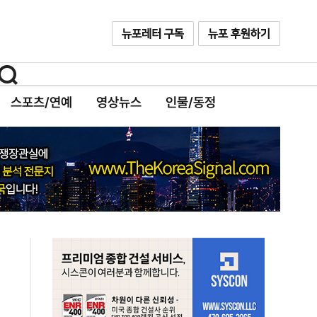
스포츠/연예
영상뉴스
인물/동정