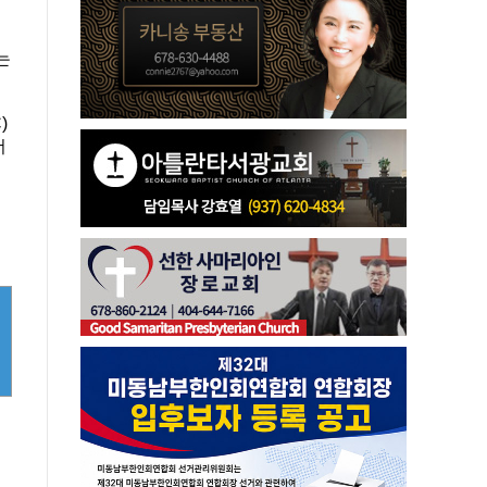
는
)
더
위