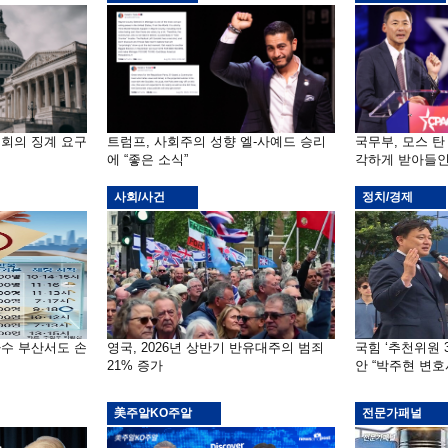
원회의 징계 요구
트럼프, 사회주의 성향 엘-사예드 승리
국무부, 모스 탄
에 “좋은 소식”
각하게 받아들인
사회/사건
정치/경제
자수 부산서도 손
영국, 2026년 상반기 반유대주의 범죄
국힘 ‘추천위원 
21% 증가
안 “박주현 변호
美주알KO주알
전문가패널