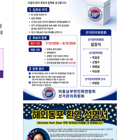
원
제
번