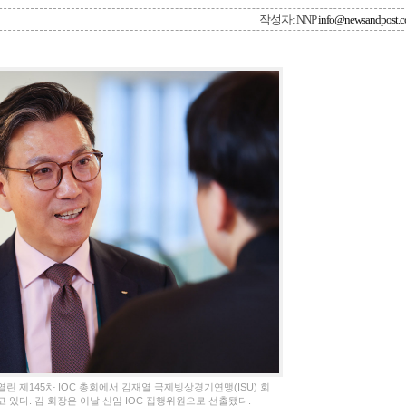
작성자: NNP
info@newsandpost.
린 제145차 IOC 총회에서 김재열 국제빙상경기연맹(ISU) 회
있다. 김 회장은 이날 신임 IOC 집행위원으로 선출됐다.