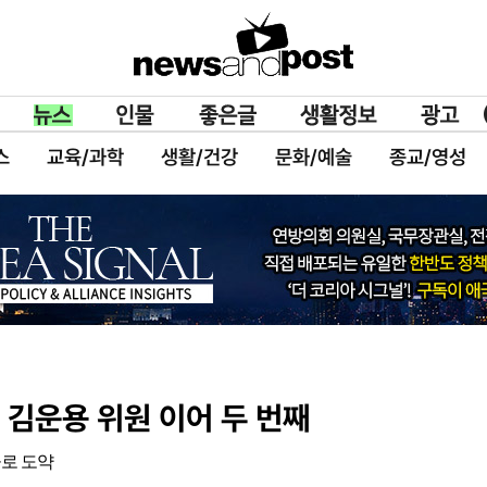
스
교육/과학
생활/건강
문화/예술
종교/영성
 김운용 위원 이어 두 번째
물로 도약