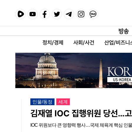
정치/경제
사회/사건
산업/비즈니
인물/동정
세계
김재열 IOC 집행위원 당선…고
IOC 위원보다 큰 영향력 행사…국제 체육계 핵심 인