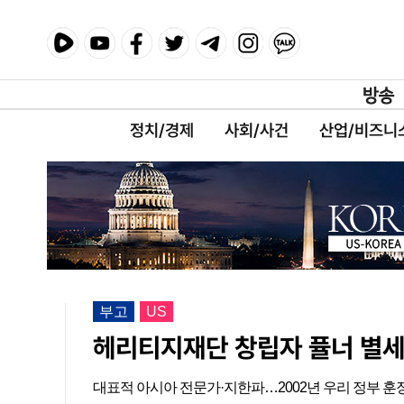
정치/경제
사회/사건
산업/비즈니
부고
US
헤리티지재단 창립자 퓰너 별
대표적 아시아 전문가·지한파…2002년 우리 정부 훈