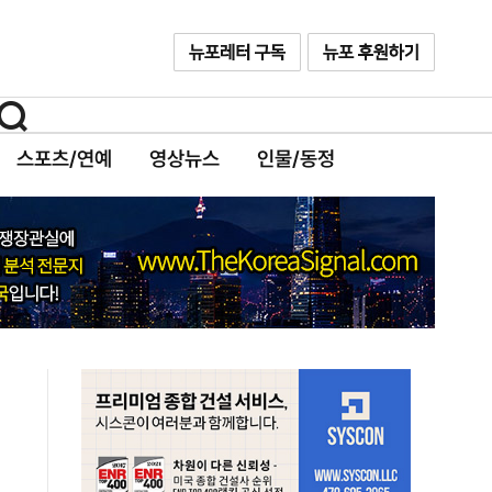
스포츠/연예
영상뉴스
인물/동정