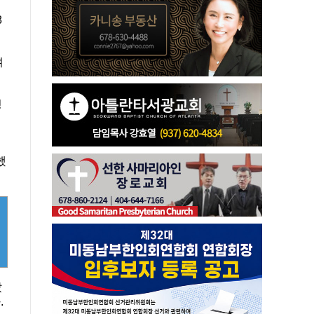
8
며
성
했
았
.