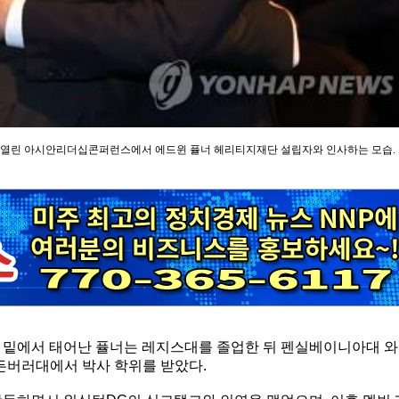
텔에서 열린 아시안리더십콘퍼런스에서 에드윈 퓰너 헤리티지재단 설립자와 인사하는 모습.
모 밑에서 태어난 퓰너는 레지스대를 졸업한 뒤 펜실베이니아대 와
에든버러대에서 박사 학위를 받았다.