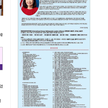
韓
이였
성