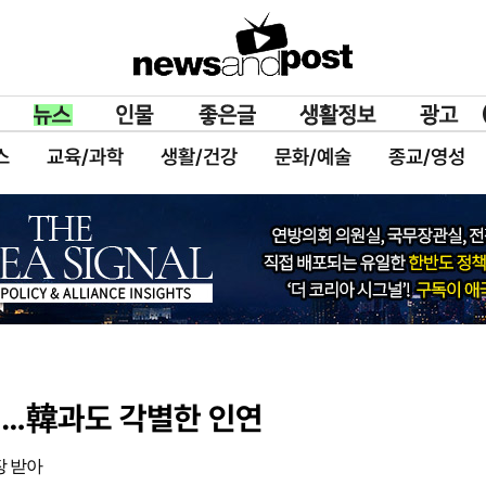
스
교육/과학
생활/건강
문화/예술
종교/영성
세…韓과도 각별한 인연
장 받아