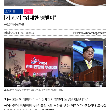
오피니언
한국
[기고문] “위대한 앵벌이”
AKUS 차덕선 위원
입력: 2024-11-02 08:58:32
NNP
info@newsandpost.com
▲2024년 AKUS 부산대회 모습. 박스속 인물은 김영길 회장.
“나는 오늘 이 대회가 이루어질때까지 앵벌이 노릇을 했습니다.“
국어사전에 앵벌이의 뜻은 불량배의 부림을 받는 어린이가 구걸이나 도둑질