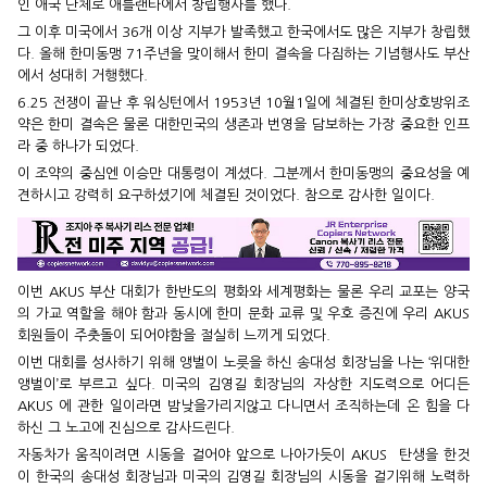
인 애국 단체로 애틀랜타에서 창립행사를 했다.
그 이후 미국에서 36개 이상 지부가 발족했고 한국에서도 많은 지부가 창립했
다. 올해 한미동맹 71주년을 맞이해서 한미 결속을 다짐하는 기념행사도 부산
에서 성대히 거행했다.
6.25 전쟁이 끝난 후 워싱턴에서 1953년 10월1일에 체결된 한미상호방위조
약은 한미 결속은 물론 대한민국의 생존과 번영을 담보하는 가장 중요한 인프
라 중 하나가 되었다.
이 조약의 중심엔 이승만 대통령이 계셨다. 그분께서 한미동맹의 중요성을 예
견하시고 강력히 요구하셨기에 체결된 것이었다. 참으로 감사한 일이다.
이번 AKUS 부산 대회가 한반도의 평화와 세계평화는 물론 우리 교포는 양국
의 가교 역할을 해야 함과 동시에 한미 문화 교류 및 우호 증진에 우리 AKUS
회원들이 주춧돌이 되어야함을 절실히 느끼게 되었다.
이번 대회를 성사하기 위해 앵벌이 노릇을 하신 송대성 회장님을 나는 ‘위대한
앵벌이’로 부르고 싶다. 미국의 김영길 회장님의 자상한 지도력으로 어디든
AKUS 에 관한 일이라면 밤낮을가리지않고 다니면서 조직하는데 온 힘을 다
하신 그 노고에 진심으로 감사드린다.
자동차가 움직이려면 시동을 걸어야 앞으로 나아가듯이 AKUS 탄생을 한것
이 한국의 송대성 회장님과 미국의 김영길 회장님의 시동을 걸기위해 노력하