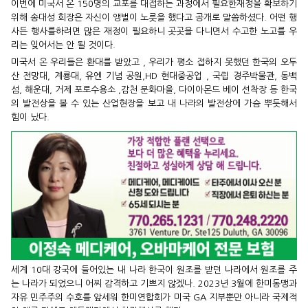
이번에 미국서 온 150명의 교포를 대접하는 과정에서 필요한재정을 확보하기
위해 송대성 회장은 자신이 앵벌이 노릇을 했다고 공개로 말씀하셨다. 어떤 행
사든 행사를하려면 많은 재정이 필요하니 곳곳을 다니면서 수고한 노고를 우
리는 잊어서는 안 될 것이다.
미국서 온 우리들은 환대를 받았고 , 우리가 평소 접하지 못했던 한국의 오두
산 전망대, 계룡대, 유엔 기념 공원,HD 현대중공업 , 국립 경주박물관, 동백
섬, 해운대, 거제 포로수용소 ,감천 문화마을, 다이아몬드 베이 선착장 등 한국
의 발전상을 볼 수 있는 산업현장을 보고 내 나라의 발전상에 가슴 뿌듯해서
힘이 났다.
세계 10대 강국에 들어있는 내 나라 한국이 원조를 받던 나라에서 원조를 주
는 나라가 되었으니 어찌 감격하고 기쁘지 않겠나. 2023년 3월에 한미동맹과
자유 민주주의 수호를 앞세워 한미연합회가 미국 GA 지부뿐만 아니라 국제적