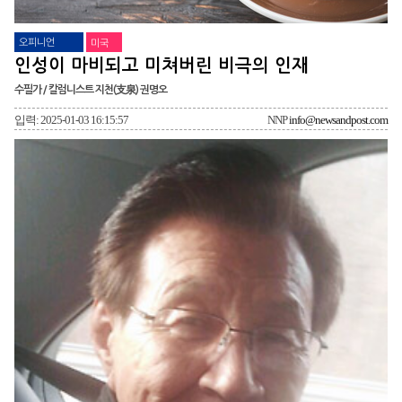
오피니언
미국
인성이 마비되고 미쳐버린 비극의 인재
수필가 / 칼럼니스트 지천(支泉) 권명오
입력: 2025-01-03 16:15:57
NNP
info@newsandpost.com