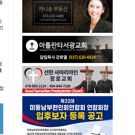
동
기
민
령
를
1정