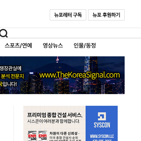
스포츠/연예
영상뉴스
인물/동정