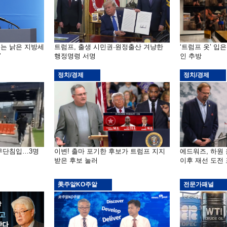
기는 낡은 지방세
트럼프, 출생 시민권·원정출산 겨냥한
‘트럼프 옷’ 입
”
행정명령 서명
인 추방
정치/경제
정치/경제
 무단침입…3명
이변! 출마 포기한 후보가 트럼프 지지
에드워즈, 하원
받은 후보 눌러
이후 재선 도전
美주알KO주알
전문가패널