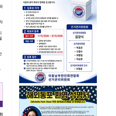
와
자
디
될
한
다
발휘