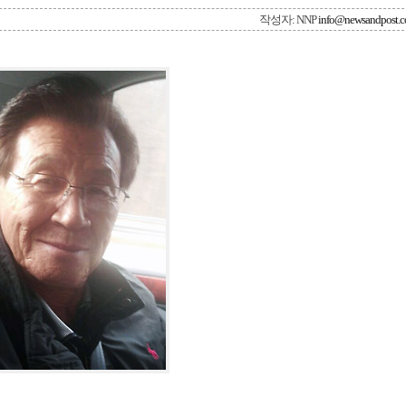
작성자: NNP
info@newsandpost.