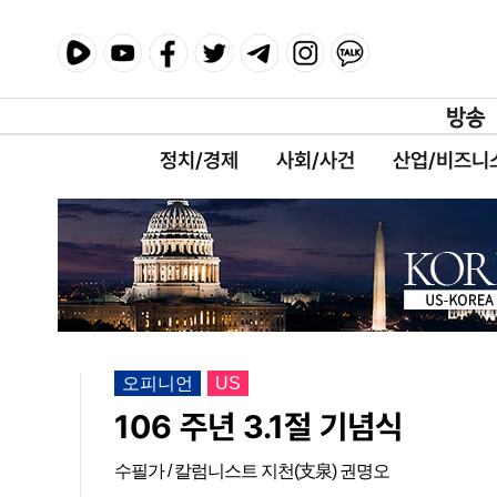
정치/경제
사회/사건
산업/비즈니
오피니언
US
106 주년 3.1절 기념식
수필가 / 칼럼니스트 지천(支泉) 권명오