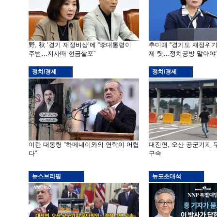
野, 秋 ‘경기 재정비상’에 “李대통령이
추미애 “경기도 재정위
주범…지사때 현금살포”
제 탓…정치공방 말아야
정치/경제
정치/경제
이란 대통령 “하메네이와의 연락이 어렵
대진연, 오산 공군기지
다”
구속
뉴스브리핑
뉴포초대석