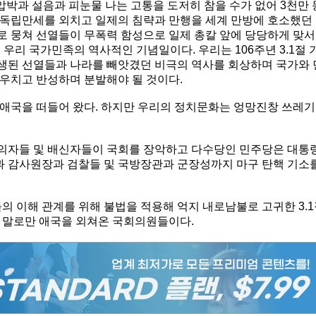
 압박과 설음과 피눈물 나는 고통을 도저히 참을 수가 없어 3천만 
한독립만세를 외치고 일제의 침략과 만행을 세계 만방에 호소했던
 뭉쳐 선열들이 무폭력 함성으로 일제 총칼 앞에 당당하게 맞서
우리 국가민족의 역사적인 기념일이다. 우리는 106주년 3.1절 
생된 선열들과 나라를 빼앗겼던 비극의 역사를 회상하며 국가와 
우치고 반성하며 분발해야 될 것이다.
애국을 떠들어 왔다. 하지만 우리의 정치문화는 엉망진창 쓰레기
의자들 및 배신자들이 국회를 장악하고 다수당인 민주당은 대통
들과 감사원장과 검찰들 및 국방장관과 군장성까지 마구 탄핵 기소
의 이해 관계를 위해 불법을 적용해 억지 내로남불로 고귀한 3.
 말로만 애국을 외쳐온 국회의원들이다.