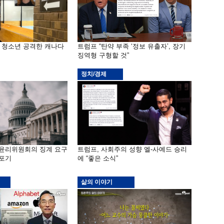
은 청소년 공격한 캐나다
트럼프 “탄약 부족 ‘정보 유출자’, 장기
징역형 구형할 것”
정치/경제
 윤리위원회의 징계 요구
트럼프, 사회주의 성향 엘-사예드 승리
 포기
에 “좋은 소식”
삶의 이야기