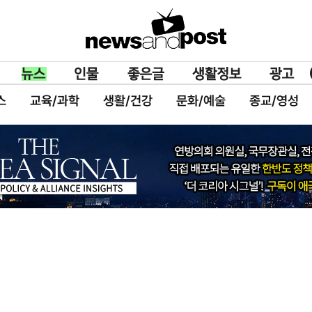
스
교육/과학
생활/건강
문화/예술
종교/영성