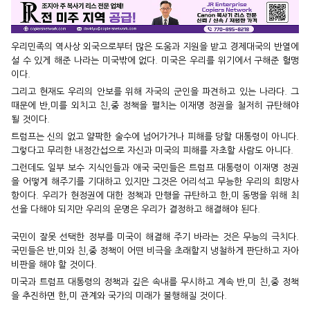
우리민족의 역사상 외국으로부터 많은 도움과 지원을 받고 경제대국의 반열에
설 수 있게 해준 나라는 미국밖에 없다. 미국은 우리를 위기에서 구해준 혈맹
이다.
그리고 현재도 우리의 안보를 위해 자국의 군인을 파견하고 있는 나라다. 그
때문에 반,미를 외치고 친,중 정책을 펼치는 이재명 정권을 철저히 규탄해야
될 것이다.
트럼프는 신의 없고 얄팍한 술수에 넘어가거나 피해를 당할 대통령이 아니다.
그렇다고 무리한 내정간섭으로 자신과 미국의 피해를 자초할 사람도 아니다.
그런데도 일부 보수 지식인들과 애국 국민들은 트럼프 대통령이 이재명 정권
을 어떻게 해주기를 기대하고 있지만 그것은 어리석고 무능한 우리의 희망사
항이다. 우리가 현정권에 대한 정책과 만행을 규탄하고 한,미 동맹을 위해 최
선을 다해야 되지만 우리의 운명은 우리가 결정하고 해결해야 된다.
국민이 잘못 선택한 정부를 미국이 해결해 주기 바라는 것은 무능의 극치다.
국민들은 반,미와 친,중 정책이 어떤 비극을 초래할지 냉철하게 판단하고 자아
비판을 해야 할 것이다.
미국과 트럼프 대통령의 정책과 깊은 속내를 무시하고 계속 반,미 친,중 정책
을 추진하면 한,미 관계와 국가의 미래가 불행해질 것이다.