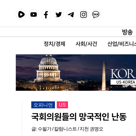
정치/경제
사회/사건
산업/비즈니
오피니언
US
국회의원들의 망국적인 난동
글: 수필가 / 칼럼니스트 / 지천 권명오