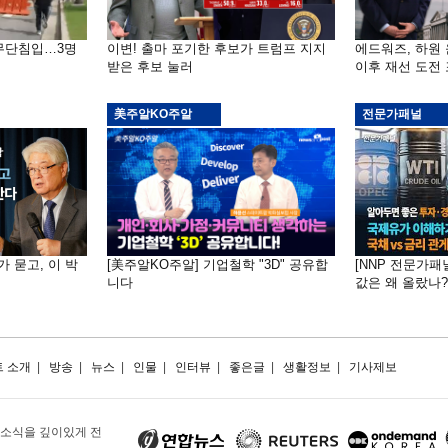
 무단침입…3명
이변! 출마 포기한 후보가 트럼프 지지
에드워즈, 하원
받은 후보 눌러
이후 재선 도전
美주알KO주알
전문가패널
가 묻고, 이 박
[美주알KO주알] 기업철학 "3D" 공유합
[NNP 전문가패
니다
값은 왜 올랐나?…
 소개
|
방송
|
뉴스
|
인물
|
인터뷰
|
좋은글
|
생활정보
|
기사제보
 소식을 깊이있게 전