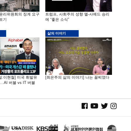
 윤리위원회의 징계 요구
트럼프, 사회주의 성향 엘-사예드 승리
 포기
에 “좋은 소식”
삶의 이야기
널:이현철] 미국 휘발유
[최은주의 삶의 이야기] 나는 꼴찌였다
AI 버블 vs IT 버블