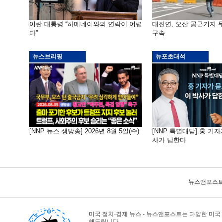
이란 대통령 “하메네이와의 연락이 어렵
대진연, 오산 공군기지
다”
구속
뉴스브리핑
뉴포초대석
[NNP 뉴스 생방송] 2026년 8월 5일(수)
[NNP 특별대담] 홍 기자
사가 답한다
뉴스앤포스트
미국 정치·경제 뉴스 - 뉴스앤포스트는 다양한 미국
해드립니다.