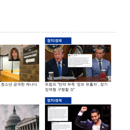
정치/경제
은 청소년 공격한 캐나다
트럼프 “탄약 부족 ‘정보 유출자’, 장기
징역형 구형할 것”
정치/경제