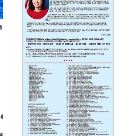
들
대
를