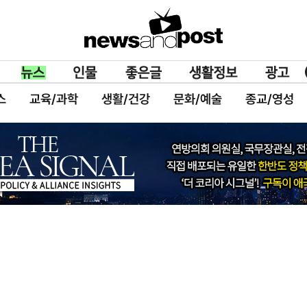
스
교육/과학
생활/건강
문화/예술
종교/영성