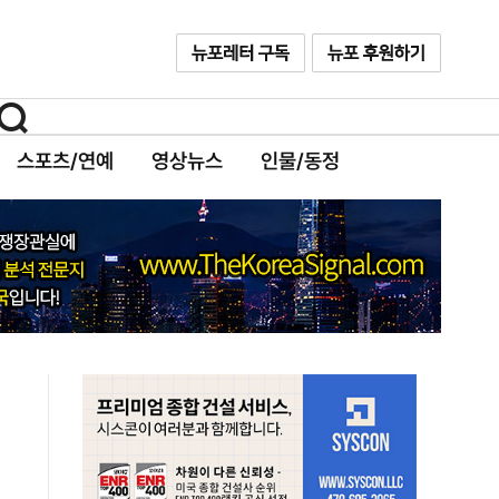
스포츠/연예
영상뉴스
인물/동정