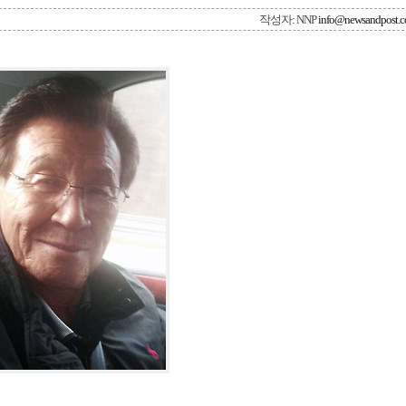
작성자: NNP
info@newsandpost.