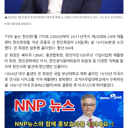
▲2023년 7월 은종국 전 한인회장이 암투병 중에 뉴스앤포스트와 인터뷰하고 있다. 그는 당시 코리안페스
티벌 대회장을 맡았었다.
"다리 놓는 한인회"를 기치로 2008년부터 2011년까지 제28대와 29대 애틀
랜타 한인회장을 지낸 은종국 전 한인회장이 29일(목) 밤 10시30분경 소천
했다. 은 회장은 암투병 중이었다. 향년 69세.
은 회장은 북미주 CBMC 총연합회장, 한인이민100주년 기념사업회 애틀랜
타 회장, 한인장학재단 이사, 한인정치참여위원히 위원장 등 다양한 직책을 맡
으며 한인사회 발전에 헌신했던 인물이다.
1954년 대구 출생인 은 회장은 국립 부산대학교 재학 중이던 1979년 미국으
로 건너와 시카고를 거쳐 애틀랜타 정착했다. 조지아주립대학교에서 수학하던
중 1981년 아내 은정숙(스텔라)씨와 결혼한 후 비즈니스에 뛰어들었다.