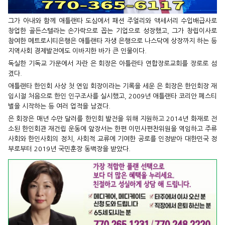
그가 아내와 함께 애틀랜타 도심에서 패션 주얼리와 액세서리 수입배급사로
창업한 골든스텔라는 손가락으로 꼽는 기업으로 성장했고, 그가 창립이사로
참여한 메트로시티은행은 애틀랜타 자생 은행으로 나스닥에 상장까지 하는 등
지역사회 경제발전에도 이바지한 바가 큰 인물이다.
독실한 기독교 가문에서 자란 은 회장은 아틀란타 연합장로교회를 장로로 섬
겼다.
애틀랜타 한인회 사상 첫 연임 회장이라는 기록을 세운 은 회장은 한인회장 재
임시절 처음으로 한인 인구조사를 실시했고, 2009년 애틀랜타 코리안 페스티
벌을 시작하는 등 여러 업적을 남겼다.
은 회장은 매년 수만 달러를 한인회 발전을 위해 지원하고 2014년 화재로 전
소된 한인회관 재건립 운동에 앞장서는 한편 이민사편찬위원을 역임하고 주류
사회와 한인사회의 정치, 사회적 교류에 기여한 공로를 인정받아 대한민국 정
부로부터 2019년 국민훈장 동백장을 받았다.