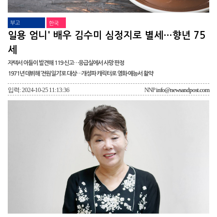
부고
한국
일용 엄니' 배우 김수미 심정지로 별세…향년 75
세
자택서 아들이 발견해 119 신고…응급실에서 사망 판정
1971년 데뷔해 ‘전원일기’로 대상…개성파 캐릭터로 영화·예능서 활약
입력: 2024-10-25 11:13:36
NNP
info@newsandpost.com