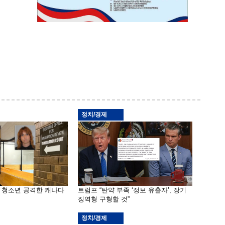
정치/경제
은 청소년 공격한 캐나다
트럼프 “탄약 부족 ‘정보 유출자’, 장기
징역형 구형할 것”
정치/경제