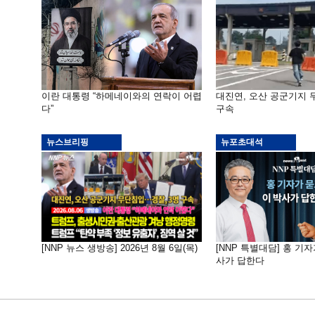
이란 대통령 “하메네이와의 연락이 어렵
대진연, 오산 공군기지
다”
구속
뉴스브리핑
뉴포초대석
[NNP 뉴스 생방송] 2026년 8월 6일(목)
[NNP 특별대담] 홍 기자
사가 답한다