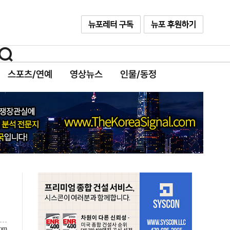
스포츠/연예
영상뉴스
인물/동정
com