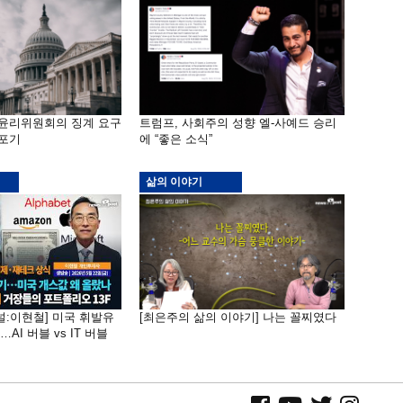
 윤리위원회의 징계 요구
트럼프, 사회주의 성향 엘-사예드 승리
 포기
에 “좋은 소식”
삶의 이야기
널:이현철] 미국 휘발유
[최은주의 삶의 이야기] 나는 꼴찌였다
AI 버블 vs IT 버블