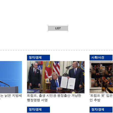
정치/경제
사회/사건
기는 낡은 지방세
트럼프, 출생 시민권·원정출산 겨냥한
‘트럼프 옷’ 입
”
행정명령 서명
인 추방
정치/경제
정치/경제