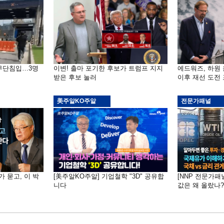
 무단침입…3명
이변! 출마 포기한 후보가 트럼프 지지
에드워즈, 하원
받은 후보 눌러
이후 재선 도전
美주알KO주알
전문가패널
가 묻고, 이 박
[美주알KO주알] 기업철학 "3D" 공유합
[NNP 전문가패
니다
값은 왜 올랐나?…