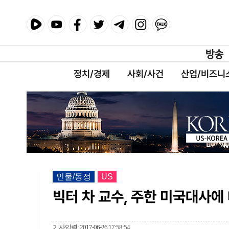
정치/경제
사회/사건
산업/비즈니
인물/동정
US
빅터 차 교수, 주한 미국대사에
기사입력: 2017-06-26 17:58:54