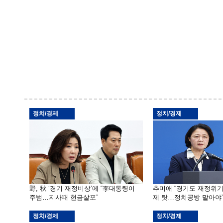
정치/경제
정치/경제
野, 秋 ‘경기 재정비상’에 “李대통령이
추미애 “경기도 재정위
주범…지사때 현금살포”
제 탓…정치공방 말아야
정치/경제
정치/경제