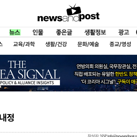
스
교육/과학
생활/건강
문화/예술
종교/영성
 내정
작성자: NNP
info@newsandpost.