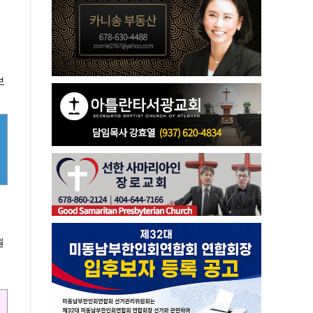
보
북
원