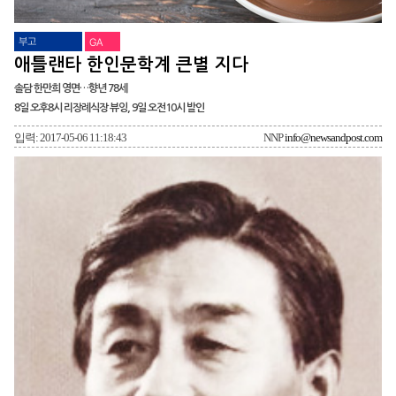
부고
GA
애틀랜타 한인문학계 큰별 지다
솔담 한만희 영면…향년 78세
8일 오후8시 리장례식장 뷰잉, 9일 오전10시 발인
입력: 2017-05-06 11:18:43
NNP
info@newsandpost.com