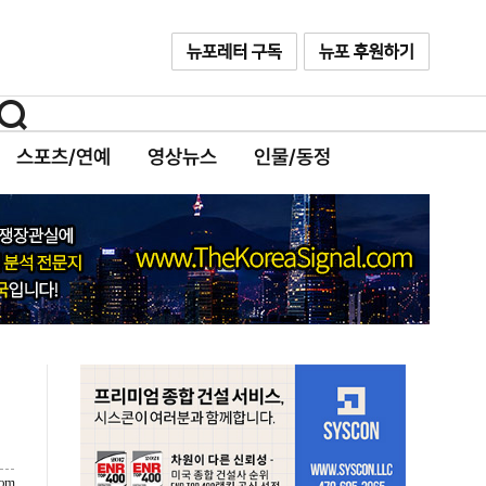
스포츠/연예
영상뉴스
인물/동정
com