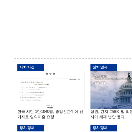
사회/사건
정치/경제
한국 시민 1만1040명, 중앙선관위에 선
상원, 린지 그레이엄 의
거자료 임의제출 요청
시아 제재 법안 통과
정치/경제
정치/경제