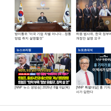
방미통위 “미국 기업 차별 아니다…정통
하원 법사위, 한국 정
망법 취지 설명할것”
개정안 설명 요구
뉴스브리핑
뉴포초대석
[NNP 뉴스 생방송] 2026년 8월 6일(목)
[NNP 특별대담] 홍 기자
사가 답한다