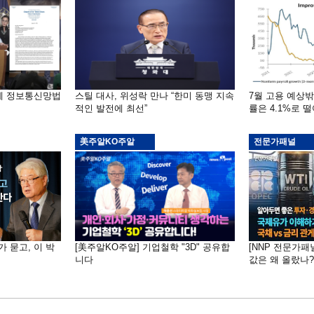
부에 정보통신망법
스틸 대사, 위성락 만나 “한미 동맹 지속
7월 고용 예상
적인 발전에 최선”
률은 4.1%로 
美주알KO주알
전문가패널
가 묻고, 이 박
[美주알KO주알] 기업철학 "3D" 공유합
[NNP 전문가패
니다
값은 왜 올랐나?…