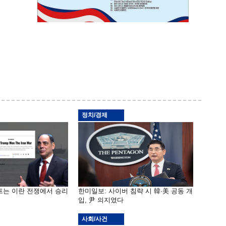
정치/경제
프는 이란 전쟁에서 승리
한미일보: 사이버 침략 시 韓·美 공동 개
입, 尹 의지였다
사회/사건