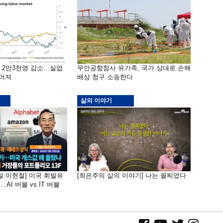
밖 2만3천명 감소…실업
무안공항참사 유가족, 국가 상대로 손해
떨어져
배상 청구 소송한다
삶의 이야기
널:이현철] 미국 휘발유
[최은주의 삶의 이야기] 나는 꼴찌였다
AI 버블 vs IT 버블