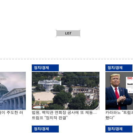
정치/경제
정치/경제
원이 주도한 러
법원, 백악관 연회장 공사에 또 제동…
카라파노 “트럼
트럼프 “정치적 판결”
했다”
정치/경제
정치/경제