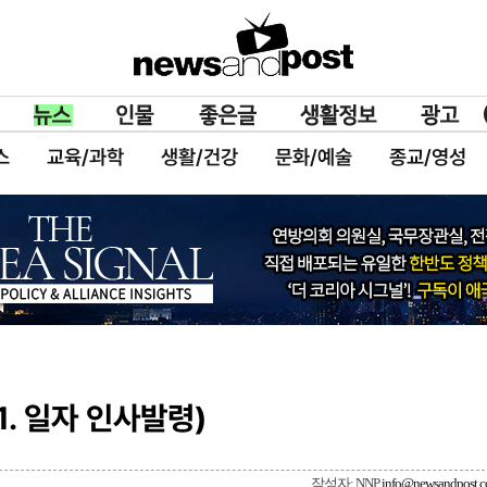
스
교육/과학
생활/건강
문화/예술
종교/영성
21. 일자 인사발령)
작성자: NNP
info@newsandpost.