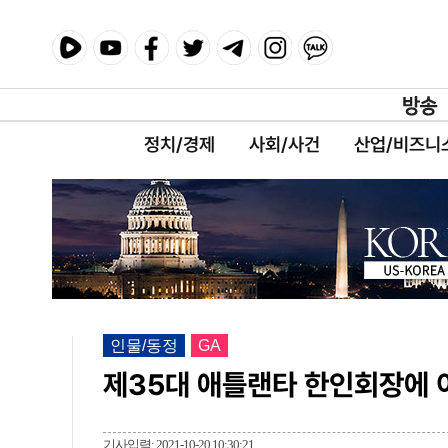
정치/경제
사회/사건
산업/비즈니
인물/동정
GA
제35대 애틀랜타 한인회장에 
기사입력: 2021-10-20 10:30:21