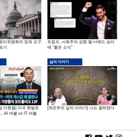
 윤리위원회의 징계 요구
트럼프, 사회주의 성향 엘-사예드 승리
 포기
에 “좋은 소식”
삶의 이야기
널:이현철] 미국 휘발유
[최은주의 삶의 이야기] 나는 꼴찌였다
AI 버블 vs IT 버블