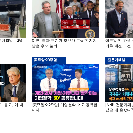
 무단침입…3명
이변! 출마 포기한 후보가 트럼프 지지
에드워즈, 하원
받은 후보 눌러
이후 재선 도전
美주알KO주알
전문가패널
가 묻고, 이 박
[美주알KO주알] 기업철학 "3D" 공유합
[NNP 전문가패
니다
값은 왜 올랐나?…