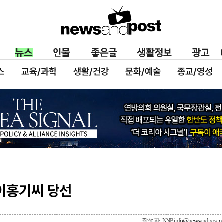
스
교육/과학
생활/건강
문화/예술
종교/영성
이홍기씨 당선
작성자: NNP
info@newsandpost.