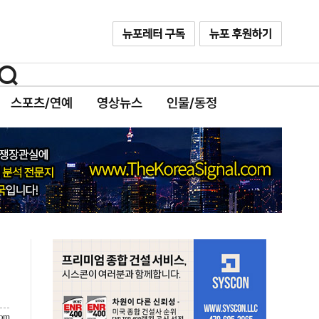
스포츠/연예
영상뉴스
인물/동정
com