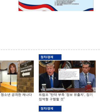
정치/경제
은 청소년 공격한 캐나다
트럼프 “탄약 부족 ‘정보 유출자’, 장기
징역형 구형할 것”
정치/경제