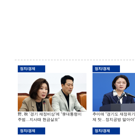
정치/경제
정치/경제
野, 秋 ‘경기 재정비상’에 “李대통령이
추미애 “경기도 재정위
주범…지사때 현금살포”
제 탓…정치공방 말아야
정치/경제
정치/경제