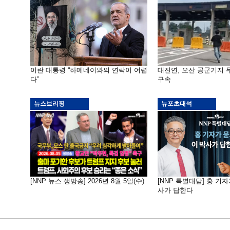
이란 대통령 “하메네이와의 연락이 어렵
대진연, 오산 공군기지
다”
구속
뉴스브리핑
뉴포초대석
[NNP 뉴스 생방송] 2026년 8월 5일(수)
[NNP 특별대담] 홍 기자
사가 답한다