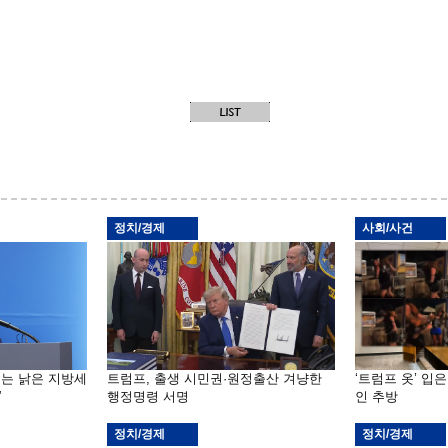
정치/경제
사회/사건
기는 낡은 지방세
트럼프, 출생 시민권·원정출산 겨냥한
‘트럼프 옷’ 입
”
행정명령 서명
인 추방
정치/경제
정치/경제