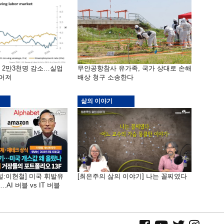
밖 2만3천명 감소…실업
무안공항참사 유가족, 국가 상대로 손해
떨어져
배상 청구 소송한다
삶의 이야기
널:이현철] 미국 휘발유
[최은주의 삶의 이야기] 나는 꼴찌였다
AI 버블 vs IT 버블