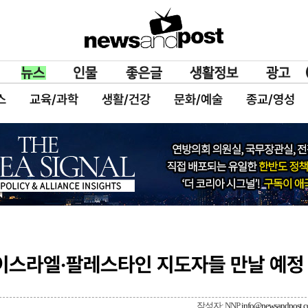
스
교육/과학
생활/건강
문화/예술
종교/영성
…이스라엘·팔레스타인 지도자들 만날 예정
작성자: NNP
info@newsandpost.