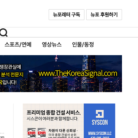
스포츠/연예
영상뉴스
인물/동정
com