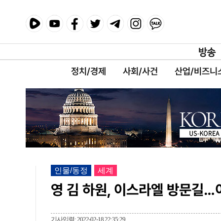
정치/경제
사회/사건
산업/비즈니
인물/동정
세계
영 김 하원, 이스라엘 방문길
기사입력: 2022-02-18 22:35:29