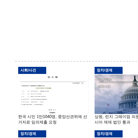
사회/사건
정치/경제
한국 시민 1만1040명, 중앙선관위에 선
상원, 린지 그레이엄 의
거자료 임의제출 요청
시아 제재 법안 통과
정치/경제
정치/경제