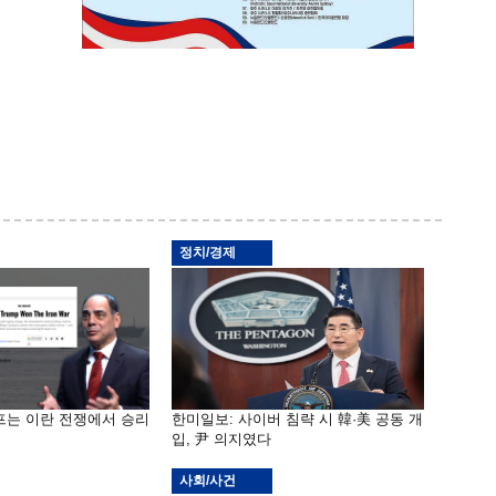
정치/경제
프는 이란 전쟁에서 승리
한미일보: 사이버 침략 시 韓·美 공동 개
입, 尹 의지였다
사회/사건