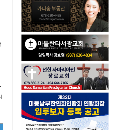
날
.
너