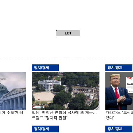
정치/경제
정치/경제
원이 주도한 러
법원, 백악관 연회장 공사에 또 제동…
카라파노 “트럼
트럼프 “정치적 판결”
했다”
정치/경제
정치/경제