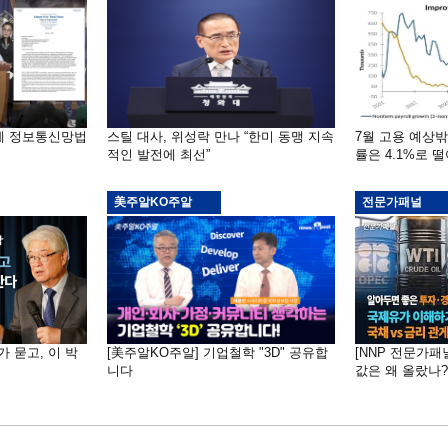
부에 정보통신망법
스틸 대사, 위성락 만나 “한미 동맹 지속
7월 고용 예상
적인 발전에 최선”
률은 4.1%로 
美주알KO주알
전문가패널
가 묻고, 이 박
[美주알KO주알] 기업철학 "3D" 공유합
[NNP 전문가패
니다
값은 왜 올랐나?…