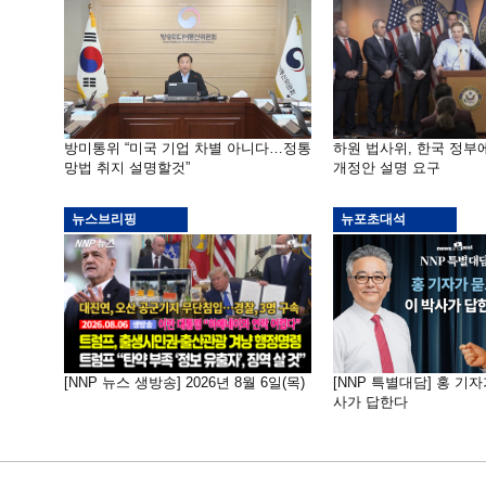
방미통위 “미국 기업 차별 아니다…정통
하원 법사위, 한국 정
망법 취지 설명할것”
개정안 설명 요구
뉴스브리핑
뉴포초대석
[NNP 뉴스 생방송] 2026년 8월 6일(목)
[NNP 특별대담] 홍 기자
사가 답한다