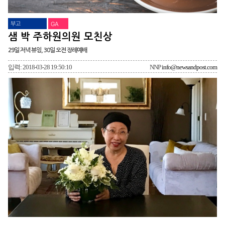
부고
GA
샘 박 주하원의원 모친상
29일 저녁 뷰잉, 30일 오전 장례예배
입력: 2018-03-28 19:50:10
NNP
info@newsandpost.com