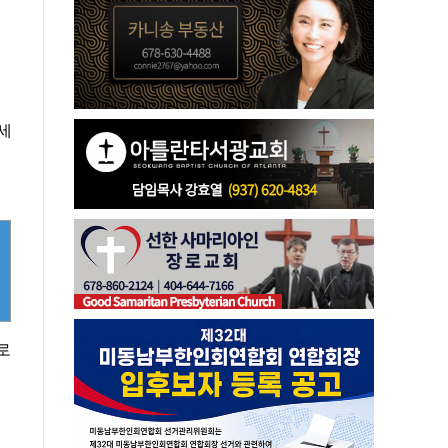
세
로
었