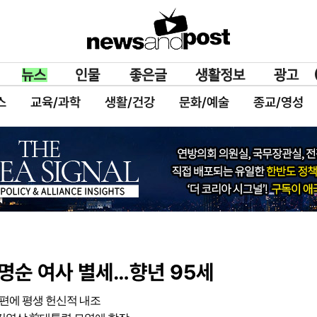
스
교육/과학
생활/건강
문화/예술
종교/영성
 손명순 여사 별세…향년 95세
남편에 평생 헌신적 내조