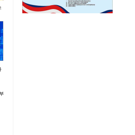
모
가
 부