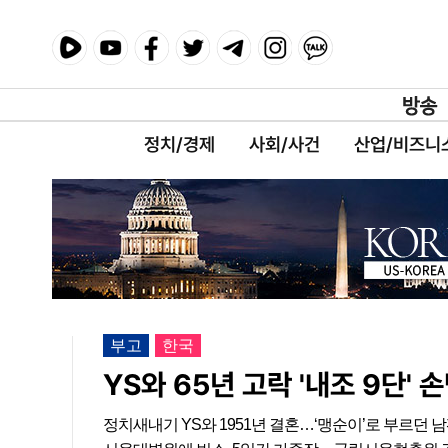
정치/경제
사회/사건
산업/비즈니
부고
한국
YS와 65년 고락 '내조 9단'
정치새내기 YS와 1951년 결혼…‘맹순이’로 부르던 