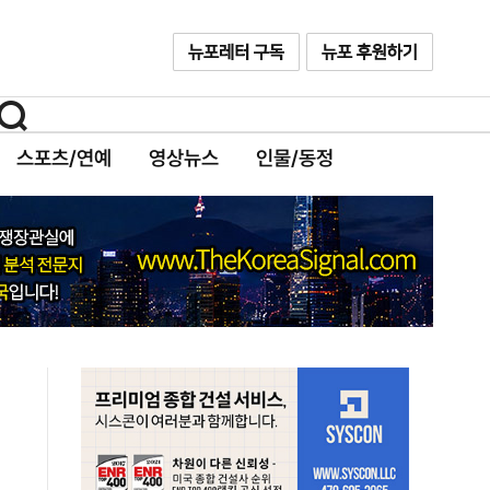
스포츠/연예
영상뉴스
인물/동정