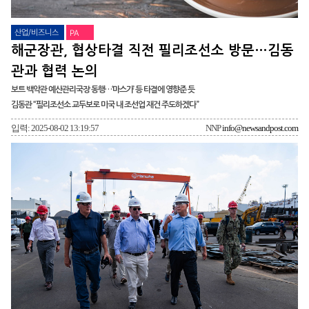
산업/비즈니스
PA
해군장관, 협상타결 직전 필리조선소 방문…김동
관과 협력 논의
보트 백악관 예산관리국장 동행…‘마스가’ 등 타결에 영향준 듯
김동관 “필리조선소 교두보로 미국 내 조선업 재건 주도하겠다”
입력: 2025-08-02 13:19:57
NNP
info@newsandpost.com