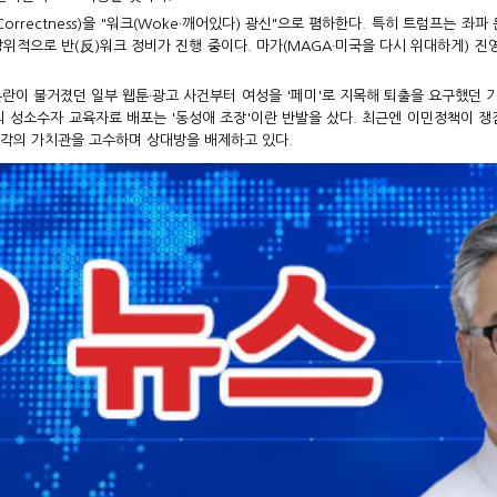
l Correctness)을 "워크(Woke·깨어있다) 광신"으로 폄하한다. 특히 트럼
방위적으로 반(反)워크 정비가 진행 중이다. 마가(MAGA·미국을 다시 위대하게) 
논란이 불거졌던 일부 웹툰·광고 사건부터 여성을 '페미'로 지목해 퇴출을 요구했던 
 성소수자 교육자료 배포는 '동성애 조장'이란 반발을 샀다. 최근엔 이민정책이 
각각의 가치관을 고수하며 상대방을 배제하고 있다.