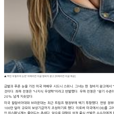
▲'백인 우월주의 논란' 아메리칸 이글 청바지 광고 [아메리칸 이글 제공]
금발과 푸른 눈을 가진 미국 여배우 시드니 스위니. 그녀는 한 청바지 광고에서 "내
것이다. 좌파 진영은 "나치식 우생학"이라고 반발했다. 우파 진영은 "광기 수준
20% 넘게 치솟았다.
미국 컬럼비아대와 브라운대는 최근 트럼프 행정부에 백기 투항했다. 연방 정부의 
100만 달러 규모의 보상기금까지 조성하기로 했다. 이로써 미국에서 DEI를 고려한
인·히스패닉계는 줄어드는 추세다. 앞으로 대학의 성적 중심 선발은 소수자에게 