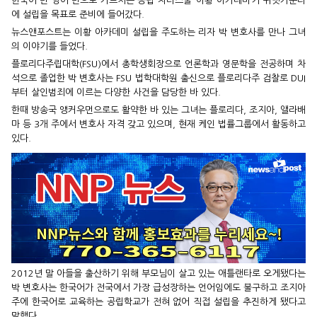
한국어 반 영어 반으로 가르치는 공립 차터스쿨 ‘이황 아카데미’가
귀넷카운티
에 설립을 목표로 준비에 들어갔다.
뉴스앤포스트는 이황 아카데미 설립을 주도하는 리자 박 변호사를
만나 그녀
의 이야기를 들었다.
플로리다주립대학(FSU)에서 총학생회장으로 언론학과 영문학을
전공하며 차
석으로 졸업한 박 변호사는 FSU 법학대학원 출신으로
플로리다주 검찰로 DUI
부터 살인범죄에 이르는 다양한 사건을 담
당한 바 있다.
한때 방송국 앵커우먼으로도 활약한 바 있는 그녀는 플로리다, 조
지아, 앨라배
마 등 3개 주에서 변호사 자격 갖고 있으며, 현재 케인
법률그룹에서 활동하고
있다.
2012년 말 아들을 출산하기 위해 부모님이 살고 있는 애틀랜타로
오게됐다는
박 변호사는 한국어가 전국에서 가장 급성장하는 언어
임에도 불구하고 조지아
주에 한국어로 교육하는 공립학교가 전혀
없어 직접 설립을 추진하게 됐다고
말했다.