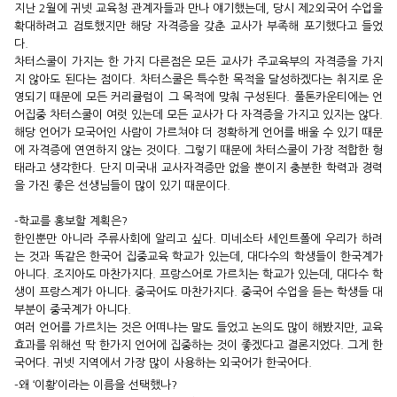
지난 2월에 귀넷 교육청 관계자들과 만나 얘기했는데, 당시 제2외
국어 수업을
확대하려고 검토했지만 해당 자격증을 갖춘 교사가
부족해 포기했다고 들었
다.
차터스쿨이 가지는 한 가지 다른점은 모든 교사가 주교육부의 자
격증을 가지
지 않아도 된다는 점이다. 차터스쿨은 특수한 목적을
달성하겠다는 취지로 운
영되기 때문에 모든 커리큘럼이 그 목적에
맞춰 구성된다. 풀톤카운티에는 언
어집중 차터스쿨이 여럿 있는데
모든 교사가 다 자격증을 가지고 있지는 않다.
해당 언어가 모국어
인 사람이 가르쳐야 더 정확하게 언어를 배울 수 있기 때문
에 자격
증에 연연하지 않는 것이다. 그렇기 때문에 차터스쿨이 가장 적합
한 형
태라고 생각한다. 단지 미국내 교사자격증만 없을 뿐이지 충
분한 학력과 경력
을 가진 좋은 선생님들이 많이 있기 때문이다.
-학교를 홍보할 계획은?
한인뿐만 아니라 주류사회에 알리고 싶다. 미네소타 세인트폴에
우리가 하려
는 것과 똑같은 한국어 집중교육 학교가 있는데, 대다
수의 학생들이 한국계가
아니다. 조지아도 마찬가지다. 프랑스어
로 가르치는 학교가 있는데, 대다수 학
생이 프랑스계가 아니다. 중
국어도 마찬가지다. 중국어 수업을 듣는 학생들 대
부분이 중국계
가 아니다.
여러 언어를 가르치는 것은 어떠냐는 말도 들었고 논의도 많이 해
봤지만, 교육
효과를 위해선 딱 한가지 언어에 집중하는 것이 좋겠
다고 결론지었다. 그게 한
국어다. 귀넷 지역에서 가장 많이 사용하
는 외국어가 한국어다.
-왜 ‘이황’이라는 이름을 선택했나?