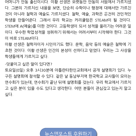
어머니가 안동 출신이시다. 이황 선생은 오랫동안 안동의 서원에
서 가르치셨
다. 그분의 가르치신 내용을 보면, 단순히 수학이나 행
정에 대해서만 가르친
것이 아니라 철학과 예술도 가르치셨다. 철
학, 예술, 과학은 온전히 전인적인
학생을 만들어준다. 그래서 우
리 학교는 커리큘럼은 STEAM이 될 것이다.
STEM에 A(예술)를 더
한 것이다. 고등학생이 되서 성적을 올리기는 어려운 일
이다. 우수
한 학업성적을 성취하기 위해서는 어려서부터 시작해야 한다. 그
것
이 바로 STEAM이다.
이황 선생은 철학자이자 시인이기도 했다. 문학, 음악 등의 예술은
철학에 기
초한 것이다. 이황 선생은 인간의 본성이 선하다고 믿었
다. 우리는 그 사상을
학생들에게 가르치고 싶다.
-덧붙이고 싶은 말이 있다면?
토요일(8일) 오후 3시30분에 아틀란타한인교회에서 공개 설명회가
있다. 누
구든 설명회에 참석할 수 있다. 같은 날 동남부지역 한국
학교 교사들이 모이는
연수회가 있는데, 연수회가 끝난 뒤에 설명
회를 갖는다. 우리 학교에서 가르치
고 싶은 분이 있을 수도 있다고
생각한다. 어떤 분들이 관심갖고 있는지 알고
싶다.