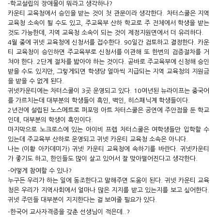
-학교설립의 장애물이 뭐라고 생각하나?
카운티 교육청에서 승인을 받는 것이 첫 관문이라 생각한다. 차터
스쿨은 지역
교육청 소속이 될 수도 있고, 주교육부 산하 학교로
주 전체에서 학생을 받는
것도 가능한데, 지역 교육청 소속이 되는
것이 제정지원면에서 더 유리하다.
4월 중에 귀넷 교육청에 신청서를 접수한다. 90일간 검토하고 결
정한다. 카운
티 교육청이 승인하면 주교육부로 신청서를 이관해
또 한번의 검증절차를 거
쳐야 한다. 2단계 절차를 밟아야 하는 것
이다. 곧바로 주교육부에 신청해 승인
받을 수도 있지만, 그렇게되
면 학생당 얼마씩 지급되는 지역 교육청의 지원금
을 받을 수 없게
된다.
귀넷카운티에는 차터스쿨이 3곳 운영되고 있다. 10여년된 뉴라이
프는 중국어
를 가르치는데 대부분의 학생들이 흑인, 백인, 히스패
닉계 학생들이다.
2년전에 설립된 노스메트로 퍼포밍 아트 차터스쿨은 공연에 주안
점을 둔 학교
인데, 대부분의 학생이 흑인이다.
마지막으로 노크로스에 있는 아이비 프렙 차터스쿨은 여학생들만
입학할 수
있는데 주교육부 산하로 운영되고 귀넷 카운티 교육청
소속은 아니다.
나는 (이황 아카데미가) 귀넷 카운티 교육청에 속하기를 바란다.
귀넷카운티
가 좋기도 하고, 한인들도 많이 살고 있어서 잘 맞아떨
어진다고 생각한다.
-어떻게 참여할 수 있나?
누구든 우리가 하는 일에 동조한다고 말해주면 도움이 된다. 귀넷
카운티 교육
청은 우리가 지역사회에서 얼마나 많은 지지를 받고
있는지를 보고 싶어한다.
귀넷 주민들 대부분이 지지한다는 걸 보
여줄 필요가 있다.
-한국어 교사자격증을 갖춘 선생님이 적은데..?