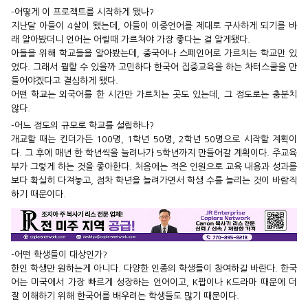
-어떻게 이 프로젝트를 시작하게 됐나?
지난달 아들이 4살이 됐는데, 아들이 이중언어를 제대로 구사하게
되기를 바
래 알아봤더니 언어는 어릴때 가르쳐야 가장 좋다는 걸
알게됐다.
아들을 위해 학교들을 알아봤는데, 중국어나 스페인어로 가르치는
학교만 있
었다. 그래서 뭘할 수 있을까 고민하다 한국어 집중교육
을 하는 차터스쿨을 만
들어야겠다고 결심하게 됐다.
어떤 학교는 외국어를 한 시간만 가르치는 곳도 있는데, 그 정도로
는 충분치
않다.
-어느 정도의 규모로 학교를 설립하나?
개교할 때는 킨더가든 100명, 1학년 50명, 2학년 50명으로 시작할
계획이
다. 그 후에 매년 한 학년씩을 늘려나가 5학년까지 만들어갈
계획이다. 주교육
부가 그렇게 하는 것을 좋아한다. 처음에는 적은
인원으로 교육 내용과 성과를
보다 확실히 다져놓고, 점차 학년을
늘려가면서 학생 수를 늘리는 것이 바람직
하기 때문이다.
-어떤 학생들이 대상인가?
한인 학생만 원하는게 아니다. 다양한 인종의 학생들이 참여하길
바란다. 한국
어는 미국에서 가장 빠르게 성장하는 언어이고, K팝
이나 K드라마 때문에 더
잘 이해하기 위해 한국어를 배우려는 학
생들도 많기 때문이다.