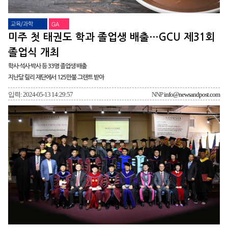
교육/과학
GA
미주 첫 태권도 학과 졸업생 배출…GCU 제31회
졸업식 개최
학사·석사·박사 등 33명 졸업생 배출
지난달 릴리 재단에서 125만불 그랜트 받아
입력: 2024-05-13 14:29:57
NNP
info@newsandpost.com