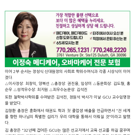
이어 2부 순서는 장성식 신대원장의 사회로 학위수여식과 각종 시상식이 이어
졌다.
△이사장상: 최창익, 양복선 △총장상: 권진용, 임상미 △동문회상: 김도형, 홍
순우 △성적우수상: 최지원 △최우수논문상: 김석진
또한 철학박사학위를 수여받은 김석진, 정원석 박사가 이날 GCU 교수임명장
을 받았다.
김창환 총장은 훈화에서 태권도 학과 첫 졸업생 배출을 언급하면서 "전 세계
를 향한 하나님의 특별한 섭리가 우리 대학을 통해서 이뤄질 것"이라고 말했
다.
김 총장은 "32년째 접어든 GCU는 많은 선교지에서 교육 선교를 하길 꿈꾸며