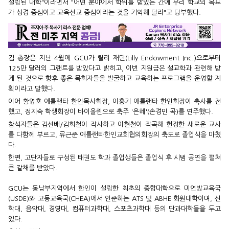
설립된 대학"이라면서 "어떤 분야에서 학위를 받았든 간에 우리 학교의 목표
가 성경 중심이고 교육선교 중심이라는 것을 기억해 달라"고 당부했다.
김 총장은 지난 4월에 GCU가 릴리 재단(Lilly Endowment Inc.)으로부터
125만 달러의 그랜트를 받았다고 밝히고, 이번 지원금은 설교학과 관련해 받
게 된 것으로 향후 좋은 목회자들을 발굴하고 교육하는 프로그램을 운영할 계
획이라고 말했다.
이어 황영호 애틀랜타 한인목사회장, 이홍기 애틀랜타 한인회장이 축사를 전
했고, 정지숙 학생회장이 바이올린으로 축주 '은혜'(손경민 곡)를 연주했다.
참석자들은 김선배/김희철이 작사하고 이현철이 작곡해 헌정한 새로운 교사
를 다함께 부르고, 류근준 애틀랜타한인교회협의회장의 축도로 졸업식을 마쳤
다.
한편, 고단자들로 구성된 태권도 학과 졸업생들은 졸업식 후 시범 공연을 펼쳐
큰 갈채를 받았다.
GCU는 동남부지역에서 한인이 설립한 최초의 종합대학으로 미연방교육국
(USDE)와 고등교육국(CHEA)에서 인준하는 ATS 및 ABHE 회원대학이며, 신
학대, 음악대, 경영대, 컴퓨터과학대, 스포츠과학대 등의 단과대학들을 두고
있다.