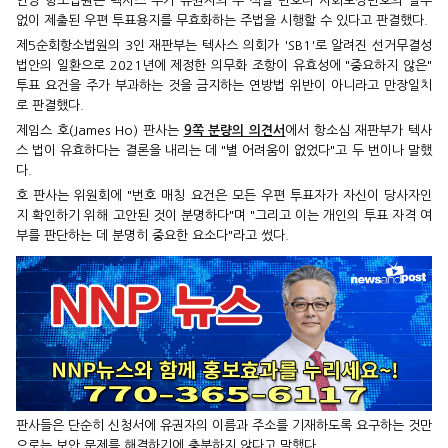
연방 항소법원은 텍사스 주가 유권자의 주 식별 번호나 사회보장번호의 일부
없이 제출된 우편 투표용지를 무효화하는 주법을 시행할 수 있다고 판결했다.
제5순회항소법원의 3인 재판부는 텍사스 의회가 'SB1'로 알려진 선거무결성
법안의 일환으로 2021년에 제정한 의무화 조항이 유효성에 "중요하지 않은"
투표 요건을 주가 부과하는 것을 금지하는 연방법 위반이 아니라고 만장일치
로 판결했다.
제임스 호(James Ho) 판사는
9쪽 분량의 의견서
에서 항소심 재판부가 텍사
스 법이 유효하다는 결론을 내리는 데 "별 어려움이 없었다"고 두 번이나 말했
다.
호 판사는 위원회에 "번호 매칭 요건은 모든 우편 투표자가 자신이 당사자인
지 확인하기 위해 고안된 것이 분명하다"며 "그리고 이는 개인의 투표 자격 여
부를 판단하는 데 분명히 중요한 요소다"라고 썼다.
판사들은 단순히 신청서에 유권자의 이름과 주소를 기재하도록 요구하는 것만
으로는 보안 문제를 해결하기에 충분하지 않다고 말했다.