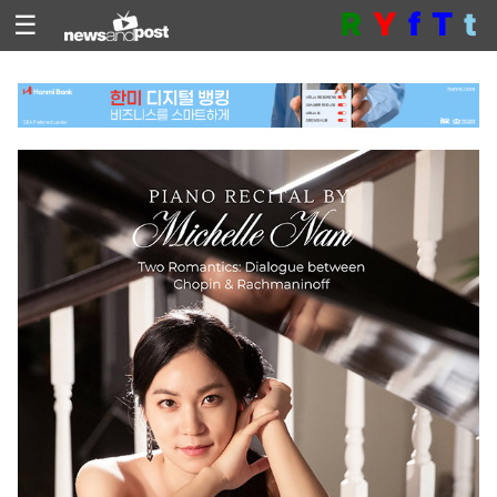
R
Y
f
T
t
☰