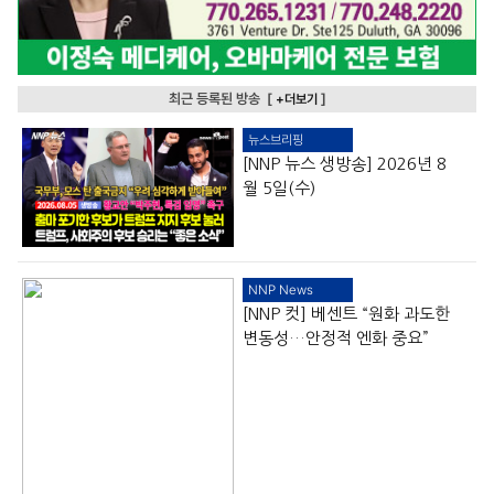
최근 등록된 방송 [
]
+더보기
뉴스브리핑
[NNP 뉴스 생방송] 2026년 8
월 5일(수)
NNP News
[NNP 컷] 베센트 “원화 과도한
변동성…안정적 엔화 중요”