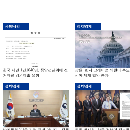
사회/사건
정치/경제
한국 시민 1만1040명, 중앙선관위에 선
상원, 린지 그레이엄 의원이 주도
거자료 임의제출 요청
시아 제재 법안 통과
정치/경제
정치/경제
방미통위 “미국 기업 차별 아니다…정통
하원 법사위, 한국 정부에 정보