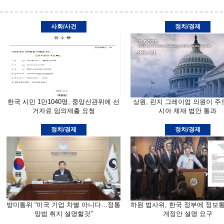
사회/사건
정치/경제
한국 시민 1만1040명, 중앙선관위에 선
상원, 린지 그레이엄 의원이 주
거자료 임의제출 요청
시아 제재 법안 통과
정치/경제
정치/경제
방미통위 “미국 기업 차별 아니다…정통
하원 법사위, 한국 정부에 정보
망법 취지 설명할것”
개정안 설명 요구