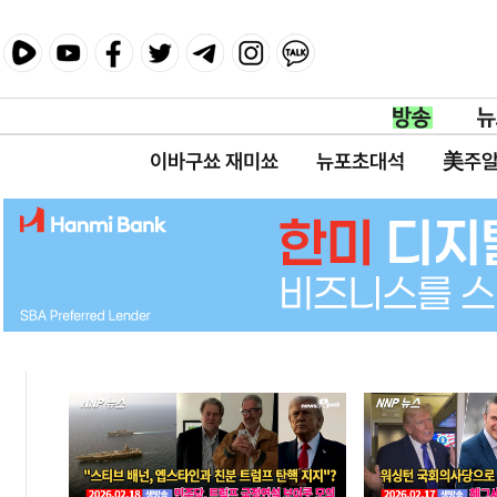
이바구쑈 재미쑈
뉴포초대석
美주알