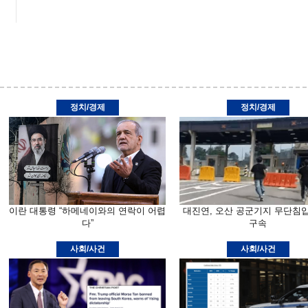
정치/경제
정치/경제
이란 대통령 “하메네이와의 연락이 어렵
대진연, 오산 공군기지 무단침
다”
구속
사회/사건
사회/사건