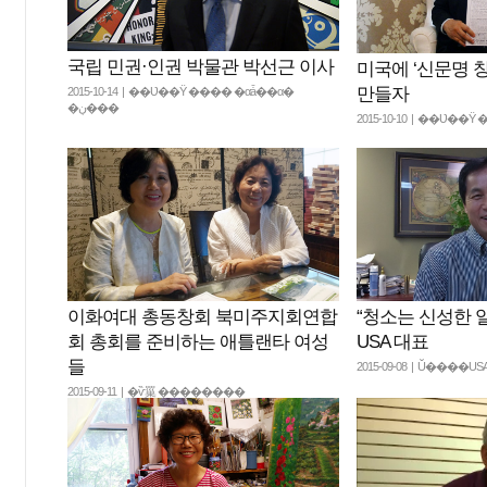
국립 민권·인권 박물관 박선근 이사
미국에 ‘신문명 
만들자
2015-10-14 | ��Ʋ��Ÿ ���� �αǡ��α�
�ڹ���
2015-10-10 | ��Ʋ��
“청소는 신성한 
이화여대 총동창회 북미주지회연합
USA 대표
회 총회를 준비하는 애틀랜타 여성
들
2015-09-08 | Ŭ����U
2015-09-11 | �ѷ罺 ��������