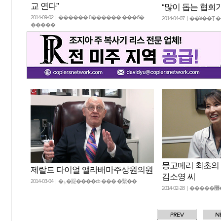
교 연다”
“많이 돕는 협회
2014-09-02 | ������ ũ������ ���б�
2014-04-07 | ��¥��
�����
몽고메리 최초의
제랄드 다이얼 앨라배마주상원의원
김소영 씨
2014-03-04 | �ٶ�踶����ȸ ��� �繫��
20