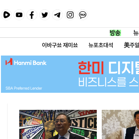
이바구쑈 재미쑈
뉴포초대석
美주알