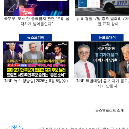
국무부, 모스 탄 출국금지 관련 “우려 심
뉴욕 경찰: 7월 증오 범죄의 70
각하게 받아들인다”
인 표적 삼아
뉴스브리핑
뉴포초대석
[NNP 뉴스 생방송] 2026년 8월 5일(수)
[NNP 특별대담] 홍 기자가 묻고,
사가 답한다
뉴스앤포스트 소개
|