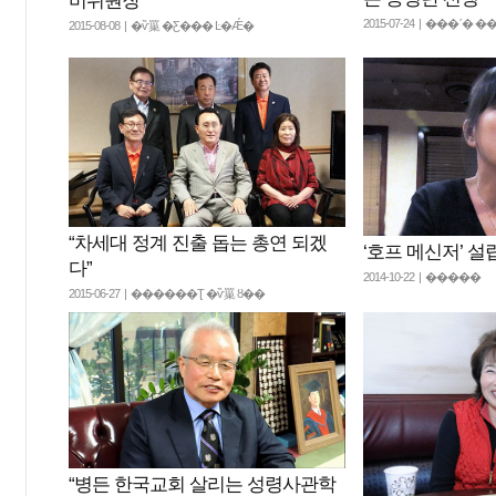
비위원장
2015-07-24 | ���ʹ
2015-08-08 | �ѷ罺 �Ƹ��� Ŀ�Ǽ�
“차세대 정계 진출 돕는 총연 되겠
‘호프 메신저’ 설
다”
2014-10-22 | �����
2015-06-27 | ������Ʈ �ѷ罺 ȣ��
“병든 한국교회 살리는 성령사관학