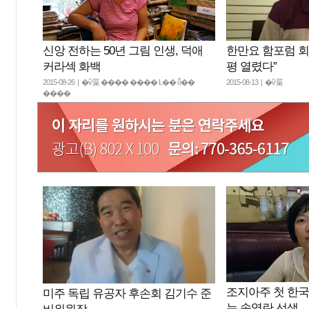
한만요 함포럼 회
신앙 전하는 50년 그림 인생, 덕애
평 열렸다”
커라섹 화백
2015-08-13 | �ѷ罺
2015-08-26 | �ѷ罺 ���� ���� Ŀ�� ȭ��
����
조지아주 첫 한국
미주 독립 유공자 후손회 김기수 준
는 송영란 선생