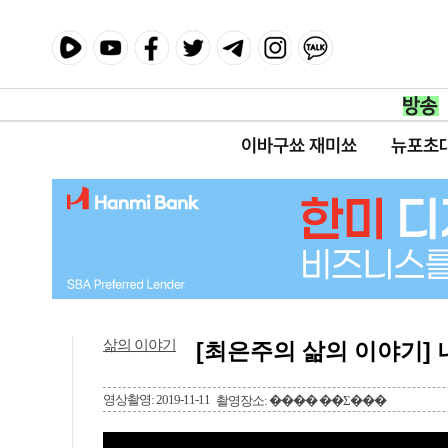
이바구쑈 재미쑈
뉴포초
삶의 이야기
[최은주의 삶의 이야기]
영상촬영: 2019-11-11
촬영장소: ���� ��Ʃ���