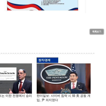
정치/경제
프는 이란 전쟁에서 승리
한미일보: 사이버 침략 시 韓·美 공동 개
입, 尹 의지였다