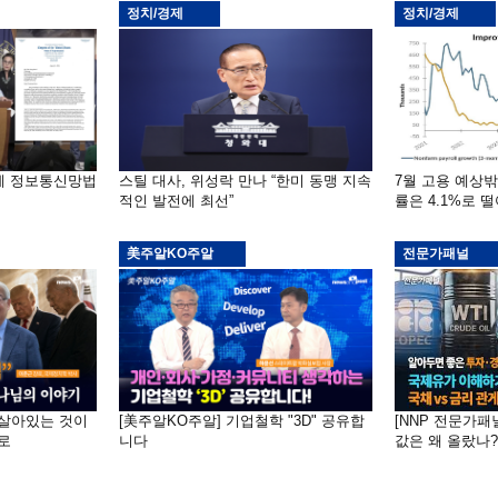
정치/경제
정치/경제
부에 정보통신망법
스틸 대사, 위성락 만나 “한미 동맹 지속
7월 고용 예상
적인 발전에 최선”
률은 4.1%로 
美주알KO주알
전문가패널
 "살아있는 것이
[美주알KO주알] 기업철학 "3D" 공유합
[NNP 전문가패
로
니다
값은 왜 올랐나?…