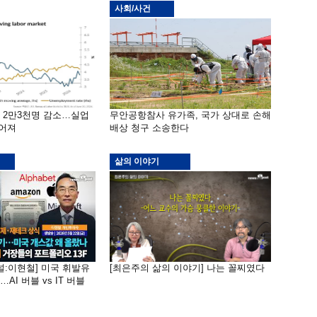
사회/사건
밖 2만3천명 감소…실업
무안공항참사 유가족, 국가 상대로 손해
떨어져
배상 청구 소송한다
삶의 이야기
널:이현철] 미국 휘발유
[최은주의 삶의 이야기] 나는 꼴찌였다
AI 버블 vs IT 버블