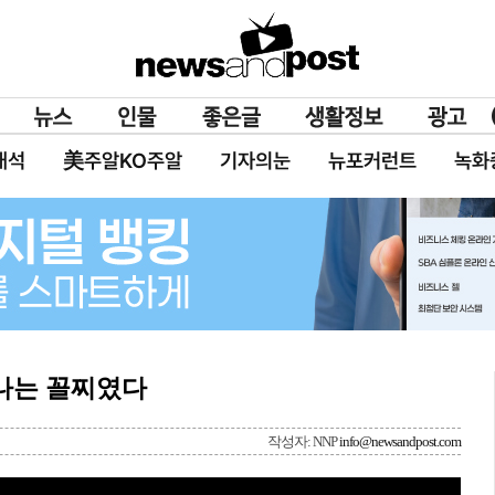
대석
美주알KO주알
기자의눈
뉴포커런트
녹화
 나는 꼴찌였다
작성자: NNP
info@newsandpost.com