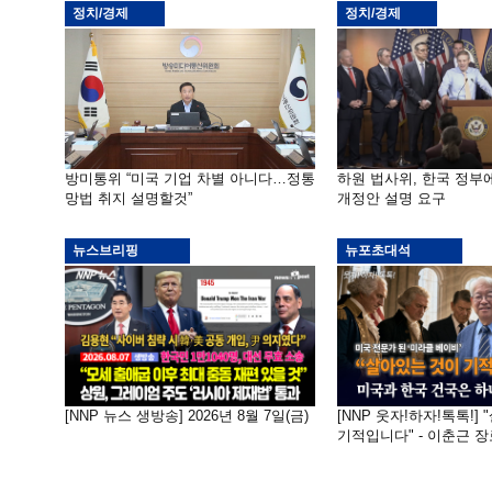
정치/경제
정치/경제
방미통위 “미국 기업 차별 아니다…정통
하원 법사위, 한국 정
망법 취지 설명할것”
개정안 설명 요구
뉴스브리핑
뉴포초대석
[NNP 뉴스 생방송] 2026년 8월 7일(금)
[NNP 웃자!하자!톡톡!]
기적입니다" - 이춘근 장