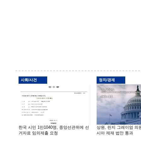
사회/사건
정치/경제
한국 시민 1만1040명, 중앙선관위에 선
상원, 린지 그레이엄 의
거자료 임의제출 요청
시아 제재 법안 통과