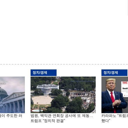
정치/경제
정치/경제
원이 주도한 러
법원, 백악관 연회장 공사에 또 제동…
카라파노 “트럼
트럼프 “정치적 판결”
했다”