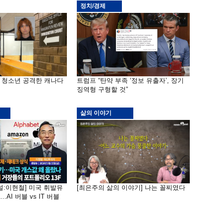
정치/경제
은 청소년 공격한 캐나다
트럼프 “탄약 부족 ‘정보 유출자’, 장기
징역형 구형할 것”
삶의 이야기
널:이현철] 미국 휘발유
[최은주의 삶의 이야기] 나는 꼴찌였다
AI 버블 vs IT 버블