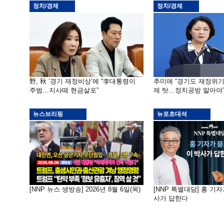
정치/경제
정치/경제
野, 秋 ‘경기 재정비상’에 “李대통령이
추미애 “경기도 재정위
주범…지사때 현금살포”
제 탓…정치공방 말아야
뉴스브리핑
뉴포초대석
[NNP 뉴스 생방송] 2026년 8월 6일(목)
[NNP 특별대담] 홍 기자
사가 답한다