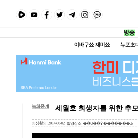
이바구쑈 재미쑈
뉴포초
녹화중계
세월호 희생자를 위한 추
영상촬영: 2014-06-02
촬영장소: ��Ʋ��Ÿ ����̽� ��ȸ