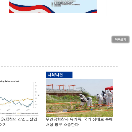
사회/사건
밖 2만3천명 감소…실업
무안공항참사 유가족, 국가 상대로 손해
떨어져
배상 청구 소송한다