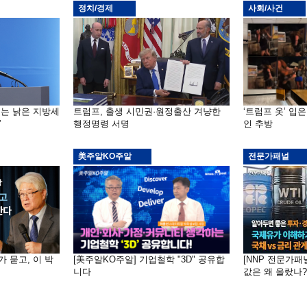
정치/경제
사회/사건
기는 낡은 지방세
트럼프, 출생 시민권·원정출산 겨냥한
‘트럼프 옷’ 입
”
행정명령 서명
인 추방
美주알KO주알
전문가패널
가 묻고, 이 박
[美주알KO주알] 기업철학 "3D" 공유합
[NNP 전문가패
니다
값은 왜 올랐나?…