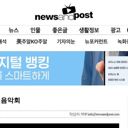
대석
美주알KO주알
기자의눈
뉴포커런트
녹화
모음악회
작성자: NNP
info@newsandpost.com