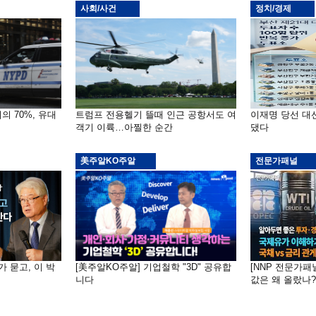
사회/사건
정치/경제
의 70%, 유대
트럼프 전용헬기 뜰때 인근 공항서도 여
이재명 당선 대
객기 이륙…아찔한 순간
댔다
美주알KO주알
전문가패널
가 묻고, 이 박
[美주알KO주알] 기업철학 "3D" 공유합
[NNP 전문가패
니다
값은 왜 올랐나?…