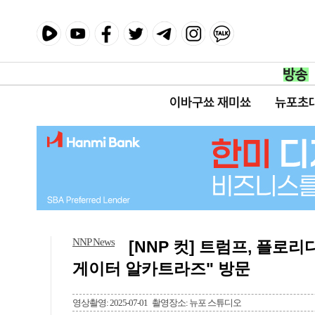
이바구쑈 재미쑈
뉴포초
NNP News
[NNP 컷] 트럼프, 플로
게이터 알카트라즈" 방문
영상촬영: 2025-07-01
촬영장소: 뉴포 스튜디오