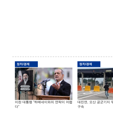
정치/경제
정치/경제
이란 대통령 “하메네이와의 연락이 어렵
대진연, 오산 공군기지
다”
구속