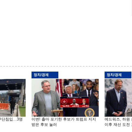
정치/경제
정치/경제
 무단침입…3명
이변! 출마 포기한 후보가 트럼프 지지
에드워즈, 하원
받은 후보 눌러
이후 재선 도전