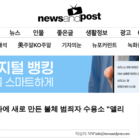
대석
美주알KO주알
기자의눈
뉴포커런트
녹화
리다에 새로 만든 불체 범죄자 수용소 "앨리
작성자: NNP
info@newsandpost.com