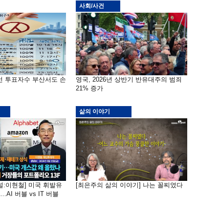
사회/사건
선 투표자수 부산서도 손
영국, 2026년 상반기 반유대주의 범죄
21% 증가
삶의 이야기
널:이현철] 미국 휘발유
[최은주의 삶의 이야기] 나는 꼴찌였다
AI 버블 vs IT 버블