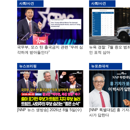
사회/사건
사회/사건
국무부, 모스 탄 출국금지 관련 “우려 심
뉴욕 경찰: 7월 증오 범죄
각하게 받아들인다”
인 표적 삼아
뉴스브리핑
뉴포초대석
[NNP 뉴스 생방송] 2026년 8월 5일(수)
[NNP 특별대담] 홍 기자
사가 답한다