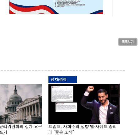
정치/경제
 윤리위원회의 징계 요구
트럼프, 사회주의 성향 엘-사예드 승리
 포기
에 “좋은 소식”