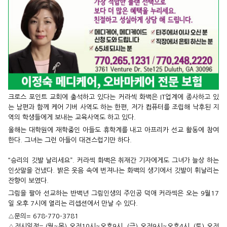
크로스 포인트 교회에 출석하고 있다는 커라섹 화백은 IT업계에 종사하고 있
는 남편과 함께 케어 기버 사역도 하는 한편, 저가 컴퓨터를 조립해 낙후된 지
역의 학생들에게 보내는 교육사역도 하고 있다.
올해는 대학원에 재학중인 아들도 휴학계를 내고 아프리카 선교 활동에 참여
한다. 그녀는 그런 아들이 대견스럽기만 하다.
“승리의 깃발 날리세요”.
커라섹 화백은 취재간 기자에게도 그녀가 늘상 하는
인삿말을 건냈다. 밝은 웃음 속에 번져나는 화백의 생기에서 깃발이 휘날리는
잔향이 보였다.
그림을 팔아 선교하는 반백년 그림인생의 주인공 덕애 커라섹은 오는 9월17
일 오후 7시에 열리는 리셉션에서 만날 수 있다.
△문의= 678-770-3781
△전시일정= (월~목) 오전10시~오후9시, (금) 오전9시~오후4시, (토) 오전