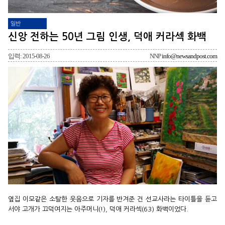
일반
신앙 전하는 50년 그림 인생, 덕애 커라섹 화백
입력: 2015-08-26
NNP
info@newsandpost.com
옆집 이모같은 소탈한 웃음으로 기자를 반겨준 건 선교사라는 타이틀을 듣고
서야 고개가 끄덕여지는 아주머니(!), 덕애 커라섹(63) 화백이었다.