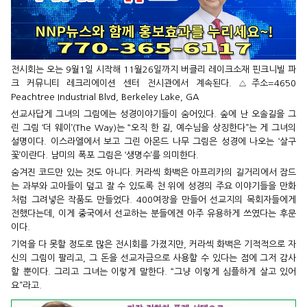
전시회는 오는 9월1일 시작해 11월26일까지 버클리 레이크소재 핀크니빌 파
크 커뮤니티 레크리에이션 센터 전시관에서 계속된다. △주소=4650
Peachtree Industrial Blvd, Berkeley Lake, GA
선교사답게 그녀의 그림에는 성경이야기들이 숨어있다. 숲에 난 오솔길을 그
린 그림 ‘더 웨이’(The Way)는 “오직 한 길, 예수님을 상징한다”는 게 그녀의
설명이다. 이스라엘에서 보고 그린 아몬드 나무 그림은 성경에 나오는 ‘살구
꽃’이란다. 남미의 폭포 그림은 ‘생명수’를 의미한다.
숨겨진 코드만 있는 것도 아니다. 커라섹 화백은 아프리카의 길거리에서 잠드
는 과부와 고아들이 덮고 잘 수 있도록 천 위에 성경의 주요 이야기들을 만화
처럼 그려넣은 작품도 만들었다. 400여장을 만들어 선교지의 목회자들에게
전했다는데, 이게 중국에서 선교하는 분들에겐 아주 유용하게 쓰였다는 후문
이다.
기억을 다 못할 정도로 많은 전시회를 가졌지만, 커라섹 화백은 기적적으로 자
신의 그림이 팔리고, 그 돈을 선교자금으로 사용할 수 있다는 점에 그저 감사
할 뿐이다. 그리고 그녀는 이렇게 말한다. “그냥 이렇게 심플하게 살고 있어
요”라고.