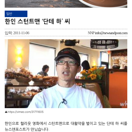
일반
한인 스턴트맨 ‘단테 하’ 씨
입력: 2011-11-06
NNP
info@newsandpost.com
▲https://vimeo.com/31711605
한인으로 헐리웃 영화에서 스턴트맨으로 대활약을 벌이고 있는 단테 하 씨를
뉴스앤포스트가 만났습니다.